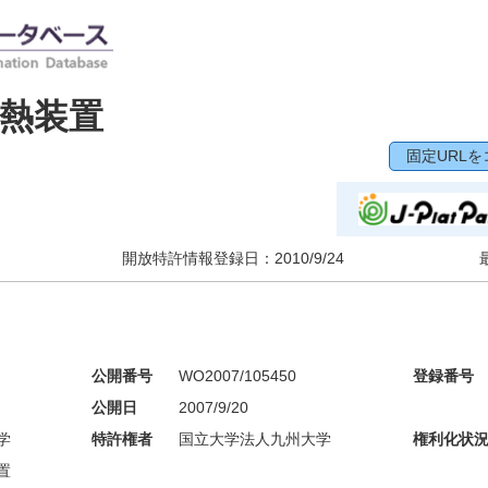
熱装置
固定URLを
開放特許情報登録日：
2010/9/24
公開番号
WO2007/105450
登録番号
公開日
2007/9/20
学
特許権者
国立大学法人九州大学
権利化状
置