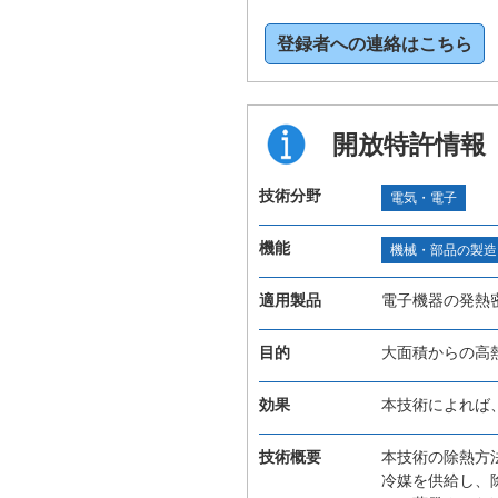
登録者への連絡はこちら
開放特許情報
技術分野
電気・電子
機能
機械・部品の製造
適用製品
電子機器の発熱
目的
大面積からの高
効果
本技術によれば
技術概要
本技術の除熱方
冷媒を供給し、