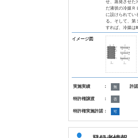
せ、蒸発させた
だ液状の冷媒Ｒ
に設けられてい
る。そして、第
すれば、冷媒は
イメージ図
実施実績 ：
許
無
特許権譲渡 ：
否
特許権実施許諾：
可