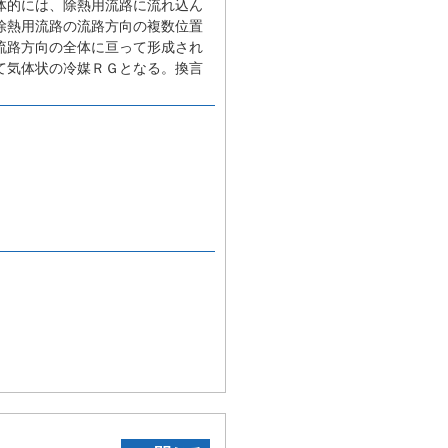
体的には、除熱用流路に流れ込ん
除熱用流路の流路方向の複数位置
流路方向の全体に亘って形成され
て気体状の冷媒ＲＧとなる。換言