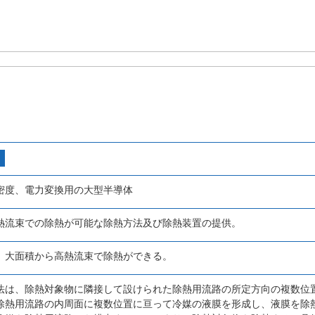
密度、電力変換用の大型半導体
熱流束での除熱が可能な除熱方法及び除熱装置の提供。
、大面積から高熱流束で除熱ができる。
法は、除熱対象物に隣接して設けられた除熱用流路の所定方向の複数位
除熱用流路の内周面に複数位置に亘って冷媒の液膜を形成し、液膜を除