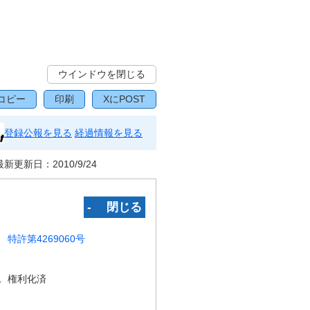
ウインドウを閉じる
コピー
印刷
XにPOST
登録公報を見る
経過情報を見る
最新更新日：
2010/9/24
‐ 閉じる
特許第4269060号
況
権利化済