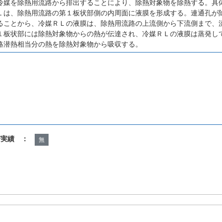
冷媒を除熱用流路から排出することにより、除熱対象物を除熱する。具
Ｌは、除熱用流路の第１板状部側の内周面に液膜を形成する。連通孔が
ることから、冷媒ＲＬの液膜は、除熱用流路の上流側から下流側まで、
１板状部には除熱対象物からの熱が伝達され、冷媒ＲＬの液膜は蒸発し
略潜熱相当分の熱を除熱対象物から吸収する。
諾実績 ：
無