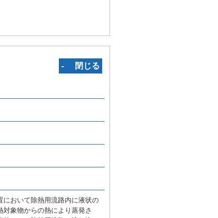
‐ 閉じる
置において除熱用流路内に液状の
熱対象物からの熱により蒸発さ