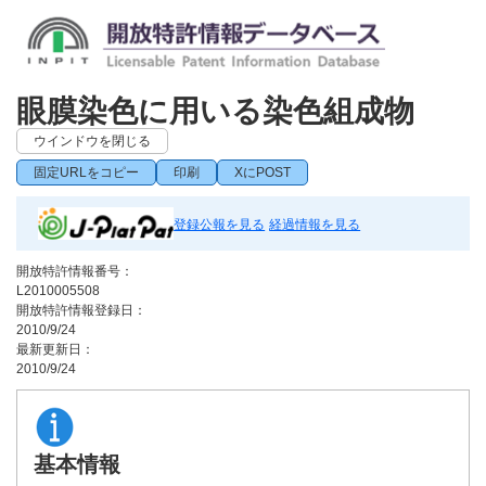
眼膜染色に用いる染色組成物
ウインドウを閉じる
固定URLをコピー
印刷
XにPOST
登録公報を見る
経過情報を見る
開放特許情報番号：
L2010005508
開放特許情報登録日：
2010/9/24
最新更新日：
2010/9/24
基本情報