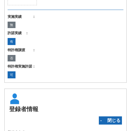
実施実績 ：
無
許諾実績 ：
有
特許権譲渡 ：
否
特許権実施許諾：
可
登録者情報
‐ 閉じる