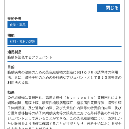
‐ 閉じる
技術分野
化学・薬品
機能
材料・素材の製造
適用製品
眼膜を染色するアジュバント
目的
眼膜疾患の治療のための染色組成物の製造におけるＢＢＧ誘導体の利用
法、更に、眼科手術のための外科的なアジュバントとしてＢＢＧ誘導体の
利用法の提供。
効果
染色組成物は黄斑円孔、高度近視性（ｈｙｍｙｏｐｉｃ）黄斑円孔による
網膜剥離、網膜上膜、増殖性糖尿病網膜症、糖尿病性黄斑浮腫、増殖性硝
子体網膜症、及び過熟白内障、及び先天性白内障等の特異的白内障、及び
分層角膜移植等の硝子体網膜疾患等の眼疾患における外科手術の外科的ア
ジュバントとして用いることができる。この染色組成物により、識別しが
たい眼膜をより明確に確認することが可能となり、外科手術における安全
性を向上させることができる。