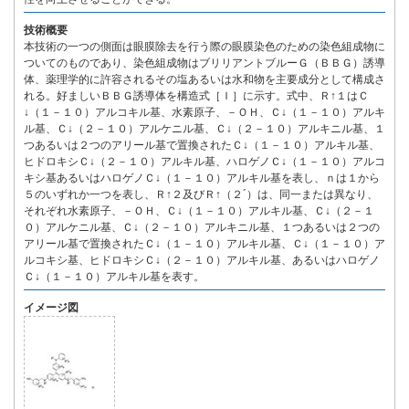
技術概要
本技術の一つの側面は眼膜除去を行う際の眼膜染色のための染色組成物に
ついてのものであり、染色組成物はブリリアントブルーＧ（ＢＢＧ）誘導
体、薬理学的に許容されるその塩あるいは水和物を主要成分として構成さ
れる。好ましいＢＢＧ誘導体を構造式［Ｉ］に示す。式中、Ｒ↑１はＣ
↓（１－１０）アルコキル基、水素原子、－ＯＨ、Ｃ↓（１－１０）アルキ
ル基、Ｃ↓（２－１０）アルケニル基、Ｃ↓（２－１０）アルキニル基、１
つあるいは２つのアリール基で置換されたＣ↓（１－１０）アルキル基、
ヒドロキシＣ↓（２－１０）アルキル基、ハロゲノＣ↓（１－１０）アルコ
キシ基あるいはハロゲノＣ↓（１－１０）アルキル基を表し、ｎは１から
５のいずれか一つを表し、Ｒ↑２及びＲ↑（２´）は、同一または異なり、
それぞれ水素原子、－ＯＨ、Ｃ↓（１－１０）アルキル基、Ｃ↓（２－１
０）アルケニル基、Ｃ↓（２－１０）アルキニル基、１つあるいは２つの
アリール基で置換されたＣ↓（１－１０）アルキル基、Ｃ↓（１－１０）ア
ルコキシ基、ヒドロキシＣ↓（２－１０）アルキル基、あるいはハロゲノ
Ｃ↓（１－１０）アルキル基を表す。
イメージ図