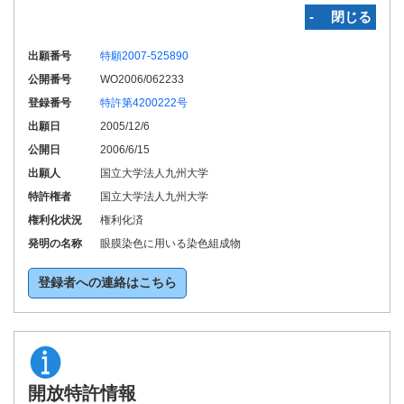
‐ 閉じる
出願番号
特願2007-525890
公開番号
WO2006/062233
登録番号
特許第4200222号
出願日
2005/12/6
公開日
2006/6/15
出願人
国立大学法人九州大学
特許権者
国立大学法人九州大学
権利化状況
権利化済
発明の名称
眼膜染色に用いる染色組成物
登録者への連絡はこちら
開放特許情報