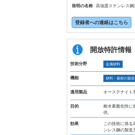
発明の名称
高強度ステンレス鋼
登録者への連絡はこちら
開放特許情報
技術分野
金属材料
機能
材料・素材の製造
適用製品
オーステナイト
目的
耐水素脆化性に
供。
効果
この技術に係る
ンレス鋼の製造