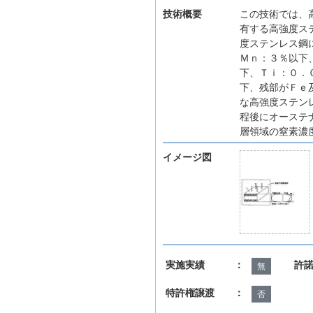
技術概要
この技術では、
有する高強度ス
度ステンレス鋼
Ｍｎ：３％以下
下、Ｔｉ：０．
下、残部がＦｅ
な高強度ステン
程後にオーステ
層領域の窒素濃
イメージ図
実施実績 ：
許
無
特許権譲渡 ：
否