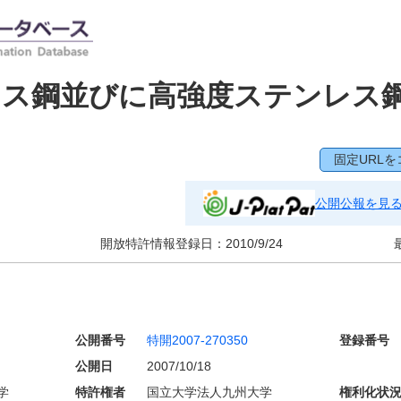
レス鋼並びに高強度ステンレス
固定URLを
公開公報を見
開放特許情報登録日：
2010/9/24
公開番号
特開2007-270350
登録番号
公開日
2007/10/18
学
特許権者
国立大学法人九州大学
権利化状