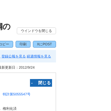
鋼の
ウインドウを閉じる
コピー
印刷
XにPOST
る
登録公報を見る
経過情報を見る
最新更新日：
2012/9/24
‐ 閉じる
特許第5055547号
況
権利化済