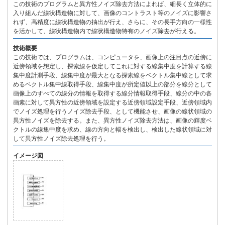
この技術のプログラムと異方性ノイズ除去方法によれば、細長く立体的に
入り組んだ線状構造物に対して、画像のコントラスト等のノイズに影響さ
れず、高精度に線状構造物の抽出が行え、さらに、その長手方向の一様性
を活かして、線状構造物内で線状構造物特有のノイズ除去が行える。
技術概要
この技術では、プログラムは、コンピュータを、画像上の注目点の近傍に
近傍領域を想定し、探索線を仮定してこれに対する線集中度を計算する線
集中度計測手段、線集中度が最大となる探索線をベクトル集中線として求
めるベクトル集中線取得手段、線集中度が所定値以上の部分を線分として
画像上のすべての線分の情報を取得する線分情報取得手段、線分の中の各
画素に対して異方性の近傍領域を設定する近傍領域設定手段、近傍領域内
でノイズ処理を行うノイズ除去手段、として機能させ、画像の線状領域の
異方性ノイズを除去する。また、異方性ノイズ除去方法は、画像の輝度ベ
クトルの線集中度を求め、線の方向と幅を検出し、検出した線状領域に対
して異方性ノイズ除去処理を行う。
イメージ図