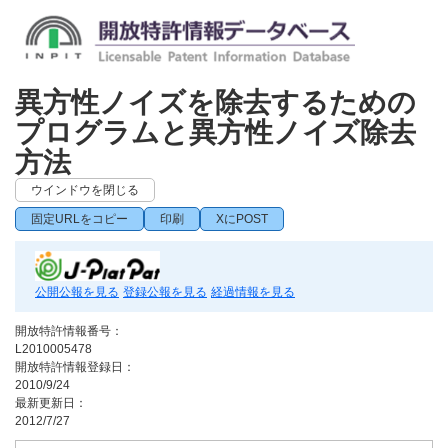
異方性ノイズを除去するための
プログラムと異方性ノイズ除去
方法
ウインドウを閉じる
固定URLをコピー
印刷
XにPOST
公開公報を見る
登録公報を見る
経過情報を見る
開放特許情報番号：
L2010005478
開放特許情報登録日：
2010/9/24
最新更新日：
2012/7/27