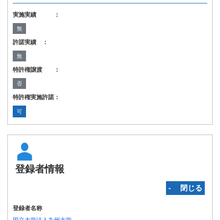
実施実績 ：
無
許諾実績 ：
無
特許権譲渡 ：
否
特許権実施許諾：
可
登録者情報
‐ 閉じる
登録者名称