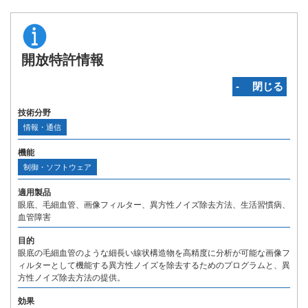
開放特許情報
‐ 閉じる
技術分野
情報・通信
機能
制御・ソフトウェア
適用製品
眼底、毛細血管、画像フィルター、異方性ノイズ除去方法、生活習慣病、
血管障害
目的
眼底の毛細血管のような細長い線状構造物を高精度に分析が可能な画像フ
ィルターとして機能する異方性ノイズを除去するためのプログラムと、異
方性ノイズ除去方法の提供。
効果