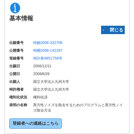
基本情報
‐ 閉じる
出願番号
特願2006-332706
公開番号
特開2008-142297
登録番号
特許第4951758号
出願日
2006/12/11
公開日
2008/6/26
出願人
国立大学法人九州大学
特許権者
国立大学法人九州大学
権利化状況
権利化済
発明の名称
異方性ノイズを除去するためのプログラムと異方性ノイ
ズ除去方法
登録者への連絡はこちら