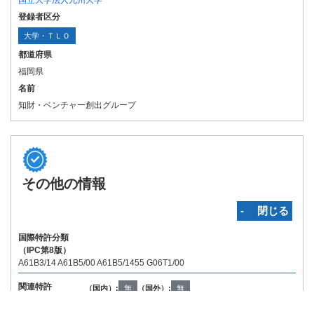
国立大学法人九州大学
登録者区分
大学・ＴＬＯ
都道府県
福岡県
名前
知財・ベンチャー創出グループ
その他の情報
‐ 閉じる
国際特許分類
（IPC第8版）
A61B3/14 A61B5/00 A61B5/1455 G06T1/00
関連特許
（国内）:
無
（国外）:
無