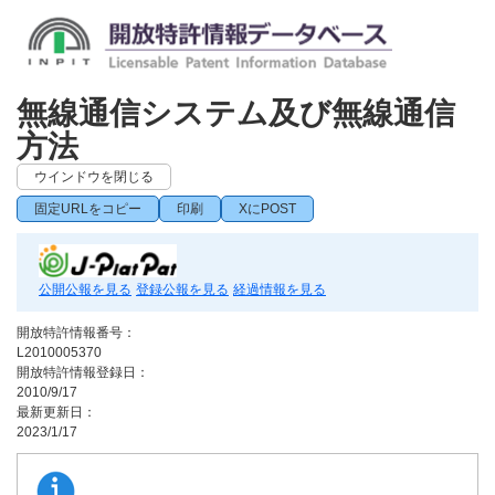
無線通信システム及び無線通信
方法
ウインドウを閉じる
固定URLをコピー
印刷
XにPOST
公開公報を見る
登録公報を見る
経過情報を見る
開放特許情報番号：
L2010005370
開放特許情報登録日：
2010/9/17
最新更新日：
2023/1/17