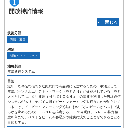
開放特許情報
‐ 閉じる
技術分野
情報・通信
機能
制御・ソフトウェア
適用製品
無線通信システム
目的
近年、広帯域な信号を近距離間で高品質に伝送するための一手法として、
無線パーソナルエリアネットワーク（ＷＰＡＮ）が提案されている。ＷＰ
ＡＮとしては、ミリ波帯（例えば６０ＧＨｚ）の電波を利用した無線通信
システムがあり、デバイス間でビームフォーミングを行うものが知られて
いる。そして、ビームフォーミング処理においてどのビームがベストであ
るかを決めるために、ＳＮＲを推定する。 この発明は、ＳＮＲの推定精
度を高めて、ベストなビームを容易かつ確実に決めることができることを
目的とする。