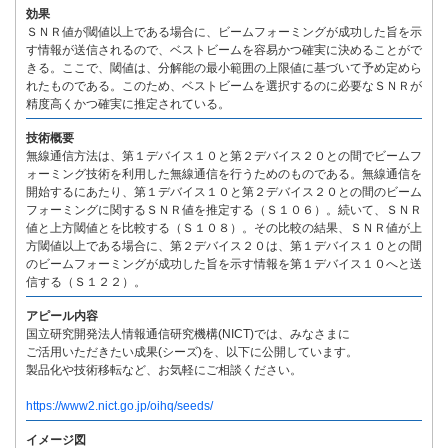
効果
ＳＮＲ値が閾値以上である場合に、ビームフォーミングが成功した旨を示
す情報が送信されるので、ベストビームを容易かつ確実に決めることがで
きる。ここで、閾値は、分解能の最小範囲の上限値に基づいて予め定めら
れたものである。このため、ベストビームを選択するのに必要なＳＮＲが
精度高くかつ確実に推定されている。
技術概要
無線通信方法は、第１デバイス１０と第２デバイス２０との間でビームフ
ォーミング技術を利用した無線通信を行うためのものである。無線通信を
開始するにあたり、第１デバイス１０と第２デバイス２０との間のビーム
フォーミングに関するＳＮＲ値を推定する（Ｓ１０６）。続いて、ＳＮＲ
値と上方閾値とを比較する（Ｓ１０８）。その比較の結果、ＳＮＲ値が上
方閾値以上である場合に、第２デバイス２０は、第１デバイス１０との間
のビームフォーミングが成功した旨を示す情報を第１デバイス１０へと送
信する（Ｓ１２２）。
アピール内容
国立研究開発法人情報通信研究機構(NICT)では、みなさまに
ご活用いただきたい成果(シーズ)を、以下に公開しています。
製品化や技術移転など、お気軽にご相談ください。
https://www2.nict.go.jp/oihq/seeds/
イメージ図