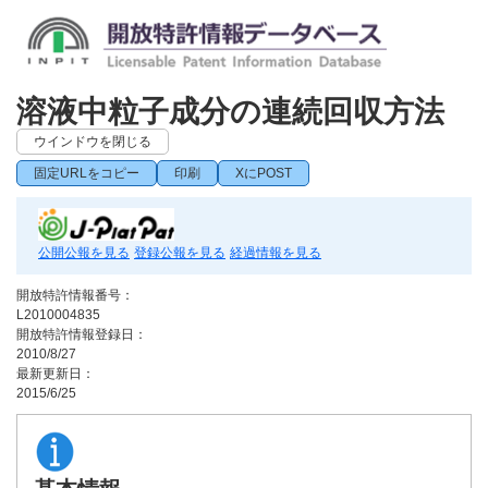
溶液中粒子成分の連続回収方法
ウインドウを閉じる
固定URLをコピー
印刷
XにPOST
公開公報を見る
登録公報を見る
経過情報を見る
開放特許情報番号：
L2010004835
開放特許情報登録日：
2010/8/27
最新更新日：
2015/6/25