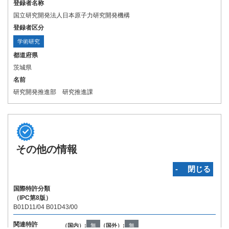
登録者名称
国立研究開発法人日本原子力研究開発機構
登録者区分
学術研究
都道府県
茨城県
名前
研究開発推進部 研究推進課
その他の情報
‐ 閉じる
国際特許分類
（IPC第8版）
B01D11/04 B01D43/00
関連特許
（国内）:
無
（国外）:
無