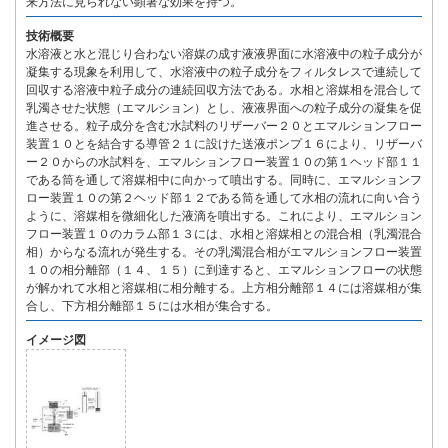
来方法に見られない顕著な効果を持つ。
技術概要
水溶液と水と混じり合わない溶媒の成す液液界面に水溶液中の粒子成分が
凝集する現象を利用して、水溶液中の粒子成分をフィルタレスで連続して
回収する溶液中粒子成分の連続回収方法である。水相と溶媒相を混合して
乳濁させた状態（エマルション）とし、液液界面への粒子成分の凝集を促
進させる。粒子成分を含む水試料のリザーバー２０とエマルションフロー
装置１０とを結合する導管２１に設けた送液ポンプ１６により、リザーバ
ー２０からの水試料を、エマルションフロー装置１０の第１ヘッド部１１
である筒を通して溶媒相中に向かって噴出する。同時に、エマルションフ
ロー装置１０の第２ヘッド部１２である筒を通して水相の流れに向い合う
ように、溶媒相を微細化した液滴を噴出する。これにより、エマルション
フロー装置１０のカラム部１３には、水相と溶媒相との混合相（乳濁混合
相）からなる流れが発生する。その乳濁混合相がエマルションフロー装置
１０の相分離部（１４、１５）に到達すると、エマルションフローの状態
が解かれて水相と溶媒相に相分離する。上方相分離部１４には溶媒相が集
合し、下方相分離部１５には水相が集合する。
イメージ図