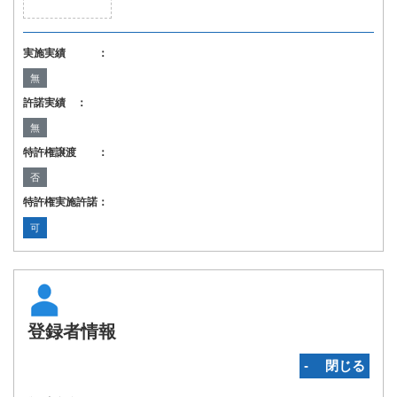
実施実績 ：
無
許諾実績 ：
無
特許権譲渡 ：
否
特許権実施許諾：
可
登録者情報
‐ 閉じる