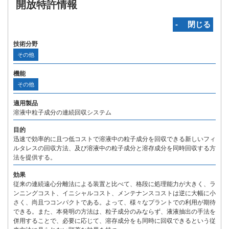
開放特許情報
‐ 閉じる
技術分野
その他
機能
その他
適用製品
溶液中粒子成分の連続回収システム
目的
迅速で効率的に且つ低コストで溶液中の粒子成分を回収できる新しいフィ
ルタレスの回収方法、及び溶液中の粒子成分と溶存成分を同時回収する方
法を提供する。
効果
従来の連続遠心分離法による装置と比べて、格段に処理能力が大きく、ラ
ンニングコスト、イニシャルコスト、メンテナンスコストは逆に大幅に小
さく、尚且つコンパクトである。よって、様々なプラントでの利用が期待
できる。また、本発明の方法は、粒子成分のみならず、液液抽出の手法を
併用することで、必要に応じて、溶存成分をも同時に回収できるという従