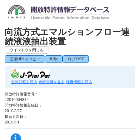
向流方式エマルションフロー連
続液液抽出装置
ウインドウを閉じる
固定URLをコピー
印刷
XにPOST
公開公報を見る
登録公報を見る
経過情報を見る
開放特許情報番号：
L2010004834
開放特許情報登録日：
2010/8/27
最新更新日：
2016/6/1