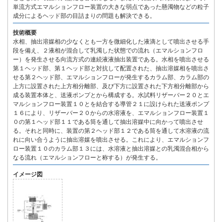
単流方式エマルションフロー装置の大きな弱点であった懸濁物などの粒子
成分によるヘッド部の目詰まりの問題も解決できる。
技術概要
水相、抽出溶媒相の少なくとも一方を微細化した液滴として噴出させる手
段を備え、２液相が混合して乳濁した状態での流れ（エマルションフロ
ー）を発生させる向流方式の連続液液抽出装置である。水相を噴出させる
第１ヘッド部、第１ヘッド部と対抗して配置された、抽出溶媒相を噴出さ
せる第２ヘッド部、エマルションフローが発生するカラム部、カラム部の
上方に設置された上方相分離部、及び下方に設置された下方相分離部から
成る装置本体と、送液ポンプとから構成する。水試料リザーバー２０とエ
マルションフロー装置１０とを結合する導管２１に設けられた送液ポンプ
１６により、リザーバー２０からの水溶液を、エマルションフロー装置１
０の第１ヘッド部１１である筒を通して抽出溶媒中に向かって噴出させ
る。それと同時に、装置の第２ヘッド部１２である筒を通して水溶液の流
れに向い合うように抽出溶媒を噴出させる。これにより、エマルションフ
ロー装置１０のカラム部１３には、水溶液と抽出溶媒との乳濁混合相から
なる流れ（エマルションフローと称する）が発生する。
イメージ図