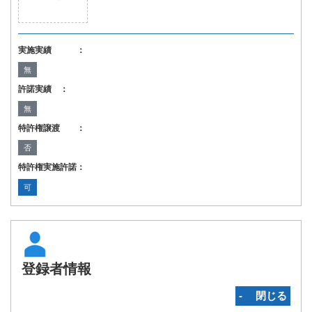
実施実績 ：
無
許諾実績 ：
無
特許権譲渡 ：
否
特許権実施許諾：
可
登録者情報
‐ 閉じる