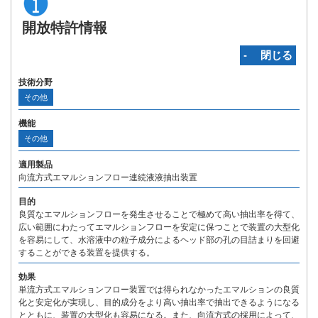
開放特許情報
‐ 閉じる
技術分野
その他
機能
その他
適用製品
向流方式エマルションフロー連続液液抽出装置
目的
良質なエマルションフローを発生させることで極めて高い抽出率を得て、
広い範囲にわたってエマルションフローを安定に保つことで装置の大型化
を容易にして、水溶液中の粒子成分によるヘッド部の孔の目詰まりを回避
することができる装置を提供する。
効果
単流方式エマルションフロー装置では得られなかったエマルションの良質
化と安定化が実現し、目的成分をより高い抽出率で抽出できるようになる
とともに、装置の大型化も容易になる。また、向流方式の採用によって、