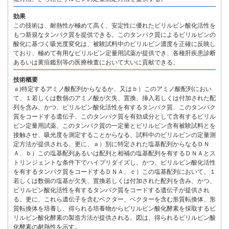
効果
この技術は、耐熱性が極めて高く、安定性に優れたビリルビン酸化活性を
もつ新規なタンパク質を提供できる。このタンパク質によるビリルビンの
酸化に基づく吸光度変化は、被験試料中のビリルビン濃度を正確に反映し
ており、極めて有用なビリルビン定量用試薬が提供でき、各種肝疾患診断
あるいは黄疸鑑別等の医療検査において大いに貢献できる。
技術概要
ａ)特定するアミノ酸配列からなるか、又はｂ）このアミノ酸配列におい
て、１若しくは数個のアミノ酸が欠失、置換、挿入若しくは付加された配
列を含み、かつ、ビリルビン酸化活性を有するタンパク質、このタンパク
質をコードする遺伝子、このタンパク質を有効成分として含有するビリル
ビン定量用試薬、このタンパク質の一定量とビリルビン含有被験試料とを
接触させ、吸光度を測定することからなる、試料中のビリルビンの定量測
定方法が提供される。更に、ａ）別に特定された塩基配列からなるＤＮ
Ａ、ｂ）この塩基配列あるいは配列と相補の塩基配列を有するＤＮＡとス
トリンジェントな条件下でハイブリダイズし、かつ、ビリルビン酸化活性
を有するタンパク質をコードするＤＮＡ、ｃ）この塩基配列において、１
若しくは数個の塩基が欠失、置換若しくは付加された配列を含み、かつ、
ビリルビン酸化活性を有するタンパク質をコードする遺伝子が提供され
る。更に、これら遺伝子を含むベクター、ベクターを含む形質転換体、形
質転換体を培養し、得られる培養物からビリルビン酸化酵素を採取するビ
リルビン酸化酵素の製造方法が提供される。図は、得られるビリルビン酸
化酵素の耐熱性を示す。