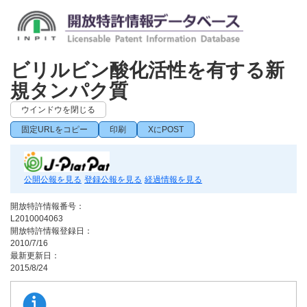
ビリルビン酸化活性を有する新
規タンパク質
ウインドウを閉じる
固定URLをコピー
印刷
XにPOST
公開公報を見る
登録公報を見る
経過情報を見る
開放特許情報番号：
L2010004063
開放特許情報登録日：
2010/7/16
最新更新日：
2015/8/24