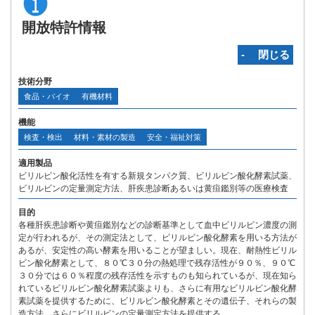
開放特許情報
‐ 閉じる
技術分野
食品・バイオ
有機材料
機能
検査・検出
材料・素材の製造
安全・福祉対策
適用製品
ビリルビン酸化活性を有する新規タンパク質、ビリルビン酸化酵素試薬、
ビリルビンの定量測定方法、肝疾患診断あるいは黄疸鑑別等の医療検査
目的
各種肝疾患診断や黄疸鑑別などの診断基準として血中ビリルビン濃度の測
定が行われるが、その測定法として、ビリルビン酸化酵素を用いる方法が
あるが、安定性の高い酵素を用いることが望ましい。現在、耐熱性ビリル
ビン酸化酵素として、８０℃３０分の熱処理で残存活性が９０％、９０℃
３０分では６０％程度の残存活性を示すものも知られているが、現在知ら
れているビリルビン酸化酵素試薬よりも、さらに有用なビリルビン酸化酵
素試薬を提供するために、ビリルビン酸化酵素とその遺伝子、それらの製
造方法、さらにビリルビンの定量測定方法を提供する。