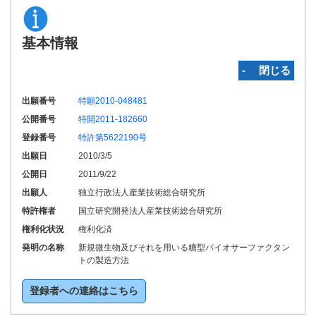
基本情報
‐ 閉じる
出願番号
特願2010-048481
公開番号
特開2011-182660
登録番号
特許第5622190号
出願日
2010/3/5
公開日
2011/9/22
出願人
独立行政法人産業技術総合研究所
特許権者
国立研究開発法人産業技術総合研究所
権利化状況
権利化済
発明の名称
新規微生物及びそれを用いる糖型バイオサーファクタン
トの製造方法
登録者への連絡はこちら