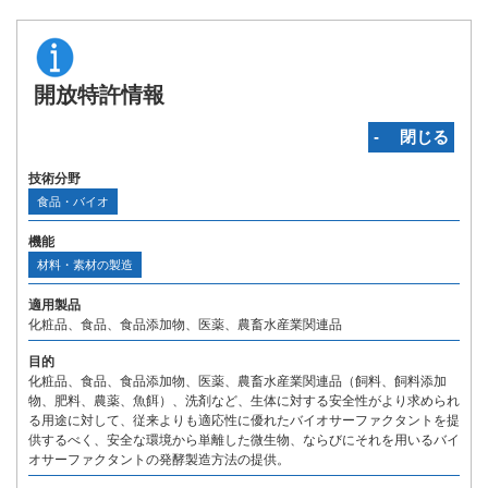
開放特許情報
‐ 閉じる
技術分野
食品・バイオ
機能
材料・素材の製造
適用製品
化粧品、食品、食品添加物、医薬、農畜水産業関連品
目的
化粧品、食品、食品添加物、医薬、農畜水産業関連品（飼料、飼料添加
物、肥料、農薬、魚餌）、洗剤など、生体に対する安全性がより求められ
る用途に対して、従来よりも適応性に優れたバイオサーファクタントを提
供するべく、安全な環境から単離した微生物、ならびにそれを用いるバイ
オサーファクタントの発酵製造方法の提供。