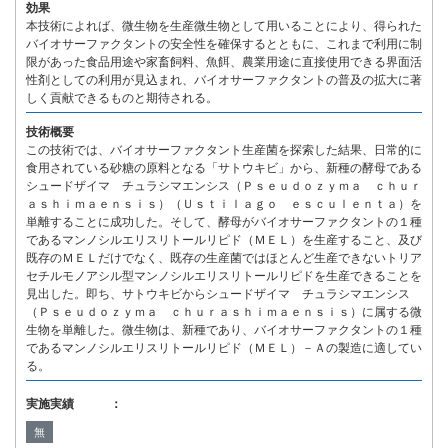
効果
本技術によれば、微生物を生産微生物として用いることにより、得られた
バイオサーファクタントの安全性を確保するとともに、これまで利用に制
限があった食品用途や家畜飼料、魚餌、農業用途に直接使用できる界面活
性剤としての利用が見込まれ、バイオサーファクタントの普及の拡大に著
しく貢献できるものと期待される。
技術概要
この技術では、バイオサーファクタント生産菌を探索した結果、日常的に
食用されている砂糖の原料となる「サトウキビ」から、新種の酵母である
シュードザイマ チュラシマエンシス（Ｐｓｅｕｄｏｚｙｍａ ｃｈｕｒ
ａｓｈｉｍａｅｎｓｉｓ）（Ｕｓｔｉｌａｇｏ ｅｓｃｕｌｅｎｔａ）を
単離することに成功した。そして、酵母がバイオサーファクタントの１種
であるマンノシルエリスリトールリピド（ＭＥＬ）を生産すること、及び
既存のＭＥＬだけでなく、既存の生産菌ではほとんど生産できないトリア
セチルモノアシル型マンノシルエリスリトールリピドを生産できることを
見出した。即ち、サトウキビからシュードザイマ チュラシマエンシス
（Ｐｓｅｕｄｏｚｙｍａ ｃｈｕｒａｓｈｉｍａｅｎｓｉｓ）に属する微
生物を単離した。微生物は、新種であり、バイオサーファクタントの１種
であるマンノシルエリスリトールリピド（ＭＥＬ）－Ａの製造に適してい
る。
実施実績 ：
無