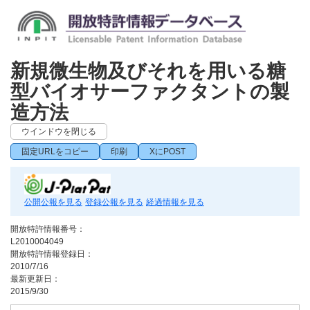
新規微生物及びそれを用いる糖
型バイオサーファクタントの製
造方法
ウインドウを閉じる
固定URLをコピー
印刷
XにPOST
公開公報を見る
登録公報を見る
経過情報を見る
開放特許情報番号：
L2010004049
開放特許情報登録日：
2010/7/16
最新更新日：
2015/9/30