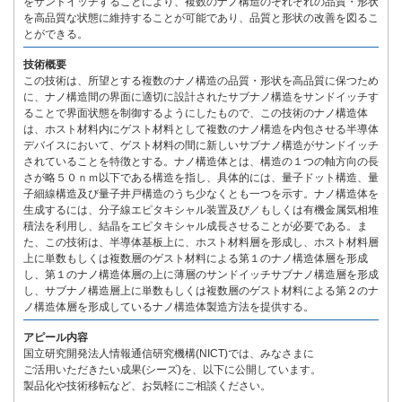
をサンドイッチすることにより、複数のナノ構造のそれぞれの品質・形状
を高品質な状態に維持することが可能であり、品質と形状の改善を図るこ
とができる。
技術概要
この技術は、所望とする複数のナノ構造の品質・形状を高品質に保つため
に、ナノ構造間の界面に適切に設計されたサブナノ構造をサンドイッチす
ることで界面状態を制御するようにしたもので、この技術のナノ構造体
は、ホスト材料内にゲスト材料として複数のナノ構造を内包させる半導体
デバイスにおいて、ゲスト材料の間に新しいサブナノ構造がサンドイッチ
されていることを特徴とする。ナノ構造体とは、構造の１つの軸方向の長
さが略５０ｎｍ以下である構造を指し、具体的には、量子ドット構造、量
子細線構造及び量子井戸構造のうち少なくとも一つを示す。ナノ構造体を
生成するには、分子線エピタキシャル装置及び／もしくは有機金属気相堆
積法を利用し、結晶をエピタキシャル成長させることが必要である。ま
た、この技術は、半導体基板上に、ホスト材料層を形成し、ホスト材料層
上に単数もしくは複数層のゲスト材料による第１のナノ構造体層を形成
し、第１のナノ構造体層の上に薄層のサンドイッチサブナノ構造層を形成
し、サブナノ構造層上に単数もしくは複数層のゲスト材料による第２のナ
ノ構造体層を形成しているナノ構造体製造方法を提供する。
アピール内容
国立研究開発法人情報通信研究機構(NICT)では、みなさまに
ご活用いただきたい成果(シーズ)を、以下に公開しています。
製品化や技術移転など、お気軽にご相談ください。