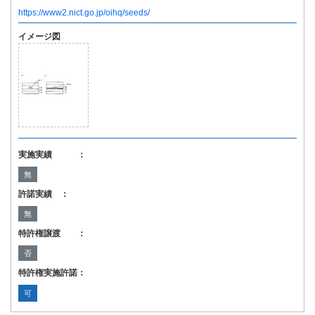
https://www2.nict.go.jp/oihq/seeds/
イメージ図
実施実績 ：
無
許諾実績 ：
無
特許権譲渡 ：
否
特許権実施許諾：
可