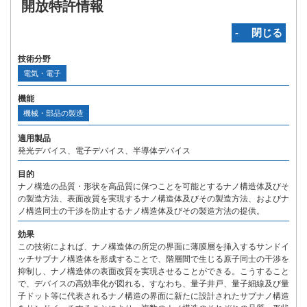
開放特許情報
‐ 閉じる
技術分野
電気・電子
機能
機械・部品の製造
適用製品
発光デバイス、電子デバイス、半導体デバイス
目的
ナノ構造の品質・形状を高品質に保つことを可能とするナノ構造体及びそ
の製造方法、表面改質を実現するナノ構造体及びその製造方法、およびナ
ノ構造同士の干渉を防止するナノ構造体及びその製造方法の提供。
効果
この技術によれば、ナノ構造体の所定の界面に薄膜層を挿入するサンドイ
ッチサブナノ構造体を形成することで、階層間で生じる原子同士の干渉を
抑制し、ナノ構造体の表面改質を実現させることができる。こうすること
で、デバイスの高効率化が図れる。すなわち、量子井戸、量子細線及び量
子ドット等に代表されるナノ構造の界面に新たに設計されたサブナノ構造