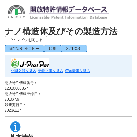
ナノ構造体及びその製造方法
ウインドウを閉じる
固定URLをコピー
印刷
XにPOST
公開公報を見る
登録公報を見る
経過情報を見る
開放特許情報番号：
L2010003857
開放特許情報登録日：
2010/7/9
最新更新日：
2023/1/17