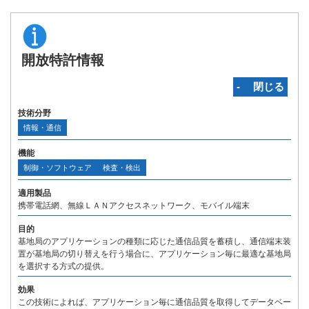
開放特許情報
‐ 閉じる
技術分野
情報・通信
機能
制御・ソフトウェア
検査・検出
適用製品
携帯電話網、無線ＬＡＮアクセスネットワーク、モバイル端末
目的
基地局のアプリケーションの種類に応じた通信品質を蓄積し、通信端末装
置が基地局の切り替えを行う場合に、アプリケーション毎に最適な基地局
を選択する方式の提供。
効果
この技術によれば、アプリケーション毎に通信品質を取得してデータベー