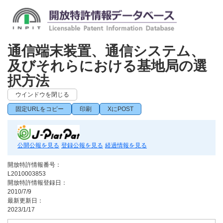
通信端末装置、通信システム、
及びそれらにおける基地局の選
択方法
ウインドウを閉じる
固定URLをコピー
印刷
XにPOST
公開公報を見る
登録公報を見る
経過情報を見る
開放特許情報番号：
L2010003853
開放特許情報登録日：
2010/7/9
最新更新日：
2023/1/17