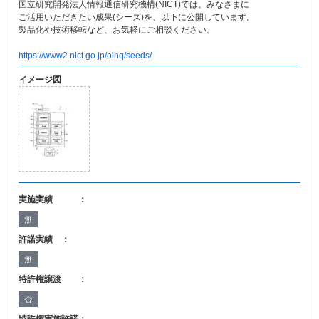
国立研究開発法人情報通信研究機構(NICT)では、みなさまに
ご活用いただきたい成果(シーズ)を、以下に公開しています。
製品化や技術移転など、お気軽にご相談ください。
https://www2.nict.go.jp/oihq/seeds/
イメージ図
実施実績 ：
無
許諾実績 ：
無
特許権譲渡 ：
否