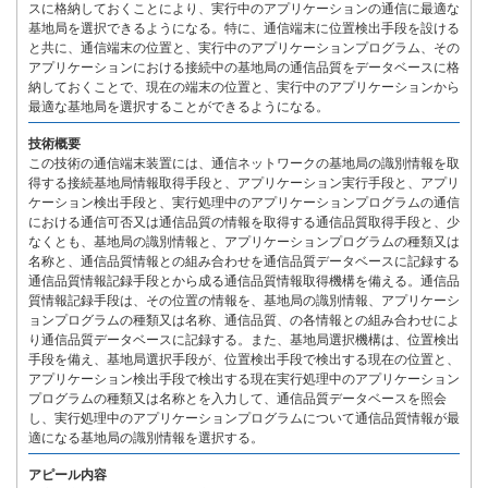
スに格納しておくことにより、実行中のアプリケーションの通信に最適な
基地局を選択できるようになる。特に、通信端末に位置検出手段を設ける
と共に、通信端末の位置と、実行中のアプリケーションプログラム、その
アプリケーションにおける接続中の基地局の通信品質をデータベースに格
納しておくことで、現在の端末の位置と、実行中のアプリケーションから
最適な基地局を選択することができるようになる。
技術概要
この技術の通信端末装置には、通信ネットワークの基地局の識別情報を取
得する接続基地局情報取得手段と、アプリケーション実行手段と、アプリ
ケーション検出手段と、実行処理中のアプリケーションプログラムの通信
における通信可否又は通信品質の情報を取得する通信品質取得手段と、少
なくとも、基地局の識別情報と、アプリケーションプログラムの種類又は
名称と、通信品質情報との組み合わせを通信品質データベースに記録する
通信品質情報記録手段とから成る通信品質情報取得機構を備える。通信品
質情報記録手段は、その位置の情報を、基地局の識別情報、アプリケーシ
ョンプログラムの種類又は名称、通信品質、の各情報との組み合わせによ
り通信品質データベースに記録する。また、基地局選択機構は、位置検出
手段を備え、基地局選択手段が、位置検出手段で検出する現在の位置と、
アプリケーション検出手段で検出する現在実行処理中のアプリケーション
プログラムの種類又は名称とを入力して、通信品質データベースを照会
し、実行処理中のアプリケーションプログラムについて通信品質情報が最
適になる基地局の識別情報を選択する。
アピール内容