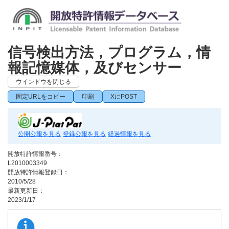
信号検出方法，プログラム，情
報記憶媒体，及びセンサー
ウインドウを閉じる
固定URLをコピー
印刷
XにPOST
公開公報を見る
登録公報を見る
経過情報を見る
開放特許情報番号：
L2010003349
開放特許情報登録日：
2010/5/28
最新更新日：
2023/1/17