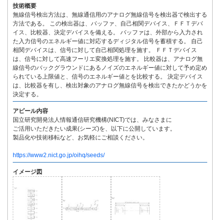
技術概要
無線信号検出方法は、無線通信用のアナログ無線信号を検出器で検出する
方法である。 この検出器は、バッファ、自己相関デバイス、ＦＦＴデバ
イス、比較器、決定デバイスを備える。 バッファは、外部から入力され
た入力信号のエネルギー値に対応するディジタル信号を蓄積する。 自己
相関デバイスは、信号に対して自己相関処理を施す。 ＦＦＴデバイス
は、信号に対して高速フーリエ変換処理を施す。 比較器は、アナログ無
線信号のバックグラウンドにあるノイズのエネルギー値に対して予め定め
られている上限値と、信号のエネルギー値とを比較する。 決定デバイス
は、比較器を有し、検出対象のアナログ無線信号を検出できたかどうかを
決定する。
アピール内容
国立研究開発法人情報通信研究機構(NICT)では、みなさまに
ご活用いただきたい成果(シーズ)を、以下に公開しています。
製品化や技術移転など、お気軽にご相談ください。
https://www2.nict.go.jp/oihq/seeds/
イメージ図