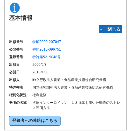
基本情報
‐ 閉じる
出願番号
特願2009-207047
公開番号
特開2010-096751
登録番号
特許第5219048号
出願日
2009/9/8
公開日
2010/4/30
出願人
独立行政法人農業・食品産業技術総合研究機構
特許権者
国立研究開発法人農業・食品産業技術総合研究機構
権利化状況
権利化済
発明の名称
抗豚インターロイキン－１８抗体を用いた動物のストレ
ス評価方法
登録者への連絡はこちら