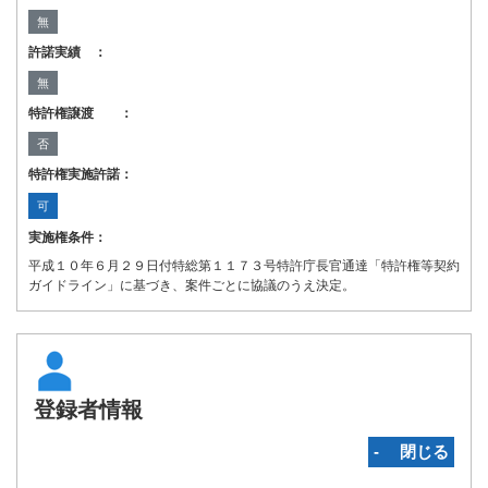
無
許諾実績 ：
無
特許権譲渡 ：
否
特許権実施許諾：
可
実施権条件：
平成１０年６月２９日付特総第１１７３号特許庁長官通達「特許権等契約
ガイドライン」に基づき、案件ごとに協議のうえ決定。
登録者情報
‐ 閉じる