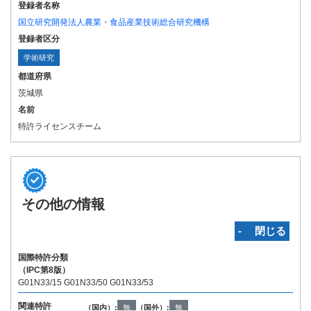
登録者名称
国立研究開発法人農業・食品産業技術総合研究機構
登録者区分
学術研究
都道府県
茨城県
名前
特許ライセンスチーム
その他の情報
‐ 閉じる
国際特許分類
（IPC第8版）
G01N33/15 G01N33/50 G01N33/53
関連特許
（国内）:
無
（国外）:
無