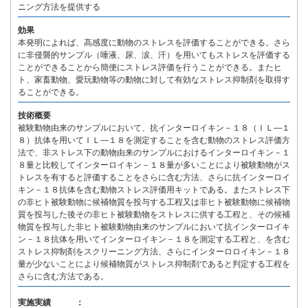
ニング方法を提供する
効果
本発明によれば、高感度に動物のストレスを評価することができる。さら
に非侵襲的サンプル（唾液、尿、涙、汗）を用いてもストレスを評価する
ことができることから簡便にストレス評価を行うことができる。またヒ
ト、家畜動物、愛玩動物等の動物に対して有効なストレス抑制剤を取得す
ることができる。
技術概要
被験動物由来のサンプルにおいて、抗インターロイキン－１８（ＩＬ―１
８）抗体を用いてＩＬ―１８を測定することを含む動物のストレス評価方
法で、非ストレス下の動物由来のサンプルにおけるインターロイキン－１
８量と比較してインターロイキン－１８量が多いことにより被験動物がス
トレスを有すると評価することをさらに含む方法、さらに抗インターロイ
キン－１８抗体を含む動物ストレス評価用キットである。またストレス下
の非ヒト被験動物に候補物質を投与する工程又は非ヒト被験動物に候補物
質を投与した後その非ヒト被験動物をストレスに供する工程と、その候補
物質を投与した非ヒト被験動物由来のサンプルにおいて抗インターロイキ
ン－１８抗体を用いてインターロイキン－１８を測定する工程と、を含む
ストレス抑制剤をスクリーニング方法、さらにインターロロイキン－１８
量が少ないことにより候補物質がストレス抑制剤であると判定する工程を
さらに含む方法である。
実施実績 ：