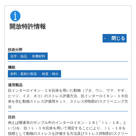
開放特許情報
‐ 閉じる
技術分野
化学・薬品
有機材料
機能
材料・素材の製造
検査・検出
適用製品
抗インターロイキン－１８抗体を用いた動物（ブタ、ウシ、ウマ、ヤギ、
ヒツジ、イヌ、ネコ）のストレス評価方法、抗インターロイキン－１８抗
体を含む動物ストレス評価用キット、ストレス抑制剤のスクリーニング方
法
目的
例えば唾液等のサンプル中のインターロイキン－１８ (「ＩＬ－１８」と
いう)を、抗ＩＬ－１８抗体を用いて測定することにより、ＩＬ－１８を
指標として動物のストレスを評価する方法及びストレス抑制剤のスクリー