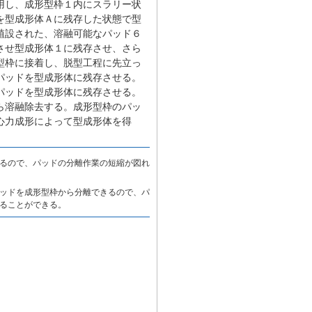
用し、成形型枠１内にスラリー状
を型成形体Ａに残存した状態で型
植設された、溶融可能なパッド６
させ型成形体１に残存させ、さら
型枠に接着し、脱型工程に先立っ
パッドを型成形体に残存させる。
パッドを型成形体に残存させる。
ら溶融除去する。成形型枠のパッ
心力成形によって型成形体を得
るので、パッドの分離作業の短縮が図れ
ッドを成形型枠から分離できるので、パ
ることができる。