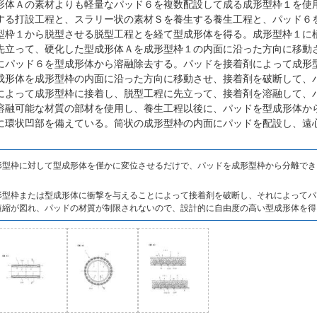
形体Ａの素材よりも軽量なパッド６を複数配設して成る成形型枠１を使
する打設工程と、スラリー状の素材Ｓを養生する養生工程と、パッド６
型枠１から脱型させる脱型工程とを経て型成形体を得る。成形型枠１に
先立って、硬化した型成形体Ａを成形型枠１の内面に沿った方向に移動
にパッド６を型成形体から溶融除去する。パッドを接着剤によって成形
成形体を成形型枠の内面に沿った方向に移動させ、接着剤を破断して、
によって成形型枠に接着し、脱型工程に先立って、接着剤を溶融して、
溶融可能な材質の部材を使用し、養生工程以後に、パッドを型成形体か
に環状凹部を備えている。筒状の成形型枠の内面にパッドを配設し、遠
形型枠に対して型成形体を僅かに変位させるだけで、パッドを成形型枠から分離でき
形型枠または型成形体に衝撃を与えることによって接着剤を破断し、それによってパ
短縮が図れ、パッドの材質が制限されないので、設計的に自由度の高い型成形体を得