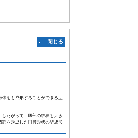
‐ 閉じる
形体をも成形することができる型
、したがって、凹部の容積を大き
凹部を形成した円管形状の型成形