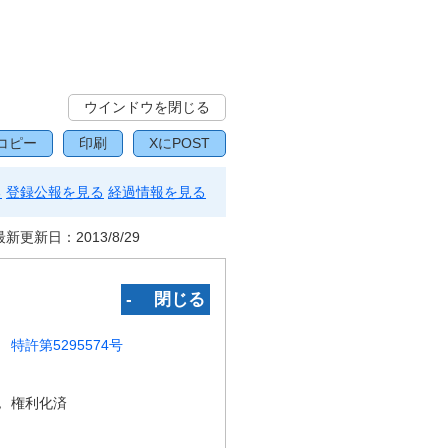
ウインドウを閉じる
コピー
印刷
XにPOST
る
登録公報を見る
経過情報を見る
最新更新日：
2013/8/29
‐ 閉じる
特許第5295574号
況
権利化済