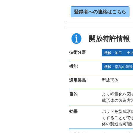
登録者への連絡はこちら
開放特許情報
技術分野
機械・加工
土
機能
機械・部品の製造
適用製品
型成形体
目的
より軽量化を図
成形体の製造方
効果
パッドを型成形
くすることがで
体の製造も可能