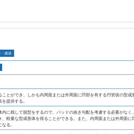
木・建築
ることができ、しかも内周面または外周面に凹部を有する円管状の型成
法を提供する。
体内に残して脱型をするので、パッドの抜き勾配を考慮する必要がなく
き、軽量な型成形体を得ることができる。また、内周面または外周面に
になる。