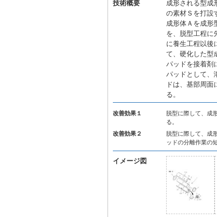
技術概要
成形される型成
の素材Ｓを打設
成形体Ａを成形
を、脱型工程に
に養生工程以後
て、硬化した型
パッドを接着剤
パッドとして、
ドは、基部周面
る。
改善効果１
脱型に際して、成
る。
改善効果２
脱型に際して、成
ッドの分離作業の
イメージ図