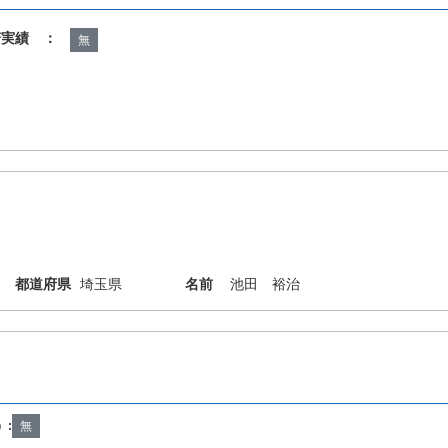
諾実績 ：
無
都道府県
埼玉県
名前
池田 裕治
23/00 B28B7/16 B28B7/34