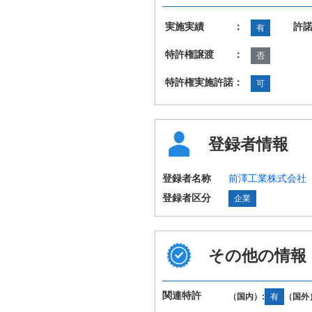
実施実績 ：
許
有
特許権譲渡 ：
否
特許権実施許諾：
可
登録者情報
登録者名称
前澤工業株式会社
登録者区分
企業
その他の情報
国際特許分類
B28B21/80 B28B
（IPC第8版）