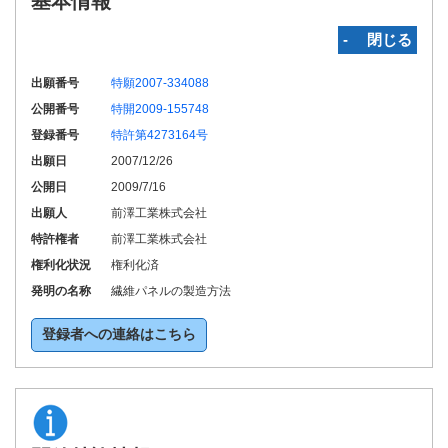
基本情報
‐ 閉じる
出願番号
特願2007-334088
公開番号
特開2009-155748
登録番号
特許第4273164号
出願日
2007/12/26
公開日
2009/7/16
出願人
前澤工業株式会社
特許権者
前澤工業株式会社
権利化状況
権利化済
発明の名称
繊維パネルの製造方法
登録者への連絡はこちら