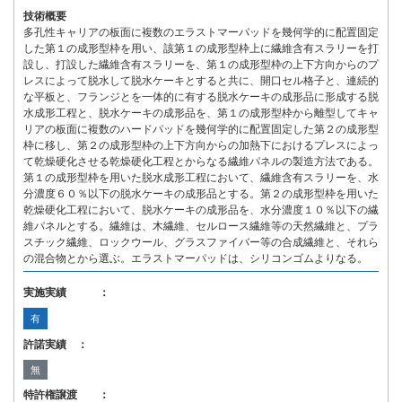
技術概要
多孔性キャリアの板面に複数のエラストマーパッドを幾何学的に配置固定
した第１の成形型枠を用い、該第１の成形型枠上に繊維含有スラリーを打
設し、打設した繊維含有スラリーを、第１の成形型枠の上下方向からのプ
レスによって脱水して脱水ケーキとすると共に、開口セル格子と、連続的
な平板と、フランジとを一体的に有する脱水ケーキの成形品に形成する脱
水成形工程と、脱水ケーキの成形品を、第１の成形型枠から離型してキャ
リアの板面に複数のハードパッドを幾何学的に配置固定した第２の成形型
枠に移し、第２の成形型枠の上下方向からの加熱下におけるプレスによっ
て乾燥硬化させる乾燥硬化工程とからなる繊維パネルの製造方法である。
第１の成形型枠を用いた脱水成形工程において、繊維含有スラリーを、水
分濃度６０％以下の脱水ケーキの成形品とする。第２の成形型枠を用いた
乾燥硬化工程において、脱水ケーキの成形品を、水分濃度１０％以下の繊
維パネルとする。繊維は、木繊維、セルロース繊維等の天然繊維と、プラ
スチック繊維、ロックウール、グラスファイバー等の合成繊維と、それら
の混合物とから選ぶ。エラストマーパッドは、シリコンゴムよりなる。
実施実績 ：
有
許諾実績 ：
無
特許権譲渡 ：