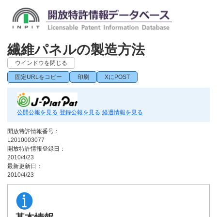
繊維パネルの製造方法
ウインドウを閉じる
固定URLをコピー
印刷
XにPOST
公開公報を見る
登録公報を見る
経過情報を見る
開放特許情報番号：
L2010003077
開放特許情報登録日：
2010/4/23
最新更新日：
2010/4/23