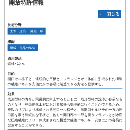
開放特許情報
‐ 閉じる
技術分野
土木・建築
繊維・紙
機能
機械・部品の製造
適用製品
繊維パネル
目的
開口セル格子と、連続的な平板と、フランジとが一体的に形成された構造
の繊維パネルを安価にかつ容易に製造できる方法を提供する。
効果
成形型枠の寿命が飛躍的に向上するとともに、成形型枠の洗浄が容易なも
のとなり、乾燥硬化工程における加熱も効率的に行うことができるため、
複数のリブにより構成される開口セル格子と、該開口セル格子の一方の開
口部を覆う連続的な平板と、他方の開口部の一部を覆うフランジとが緻密
な圧縮繊維により一体成形された構造の繊維パネルを、安価にかつ容易に
製造することができる。