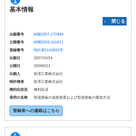
基本情報
‐ 閉じる
出願番号
特願2007-275994
公開番号
特開2009-101611
登録番号
特許第5142663号
出願日
2007/10/24
公開日
2009/5/14
出願人
前澤工業株式会社
特許権者
前澤工業株式会社
権利化状況
権利化済
発明の名称
型成形板の成形装置および型成形板の製造方法
登録者への連絡はこちら