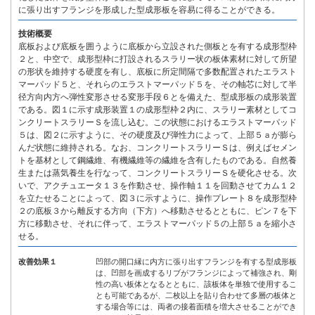
に張り出すフランジを形成した型成形板を容易に得ることができる。
技術概要
底板および底板を囲うように底板から立設された側板とを有する成形型枠
２と、中空で、成形型枠に打設されるスラリー状の板体素材に対して所望
の形状を維持する硬度を有し、底板に所定間隔で多数配置されたエラスト
マーパッド５と、それらのエラストマーパッド５を、その軸芯に対して半
径方向内方へ弾性変形させる変形手段６とを備えた、型成形板の成形装置
である。図１に示す成形装置１の成形型枠２内に、スラリー素材としてコ
ンクリートスラリーＳを流し込む。この状態におけるエラストマーパッド
５は、図２に示すように、その硬度及び弾性力によって、上部５ａが膨ら
んだ状態に維持される。なお、コンクリートスラリーＳは、例えばセメン
トを基材として鋼繊維、有機繊維等の繊維を含有したものである。自然養
生または蒸気養生を行なって、コンクリートスラリーＳを硬化させる。次
いで、アクチュエータ１３を作動させ、操作軸１１を回動させてカム１２
を立たせることによって、図３に示すように、操作プレート８を成形型枠
２の底板３から離反する方向（下方）へ移動させるとともに、ピン７を下
方に移動させ、それに伴って、エラストマーパッド５の上部５ａを縮小さ
せる。
改善効果１
凹部の開口縁に内方に張り出すフランジを有する型成形板
は、凹部を画成するリブがフランジによって補強され、剛
性の高い板体となるとともに、該板体を単独で使用するこ
とも可能であるが、二枚以上を貼り合わせて多層の板体と
する場合等には、両者の接着面積を増大させることができ