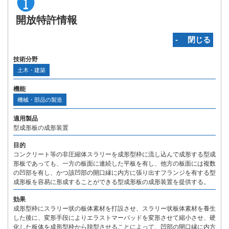
開放特許情報
‐ 閉じる
技術分野
土木・建築
機能
機械・部品の製造
適用製品
型成形板の成形装置
目的
コンクリート等の非圧縮体スラリーを成形型枠に流し込んで成形する型成
形板であっても、一方の板面に連続した平板を有し、他方の板面には複数
の凹部を有し、かつ該凹部の開口縁に内方に張り出すフランジを有する型
成形板を容易に形成することができる型成形板の成形装置を提供する。
効果
成形型枠にスラリー状の板体素材を打設させ、スラリー状板体素材を養生
した後に、変形手段によりエラストマーパッドを変形させて縮小させ、硬
化した板体を成形型枠から脱型させることによって、凹部の開口縁に内方