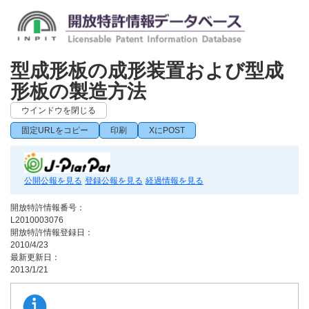
型成形板の成形装置および型成
形板の製造方法
ウインドウを閉じる
固定URLをコピー
印刷
XにPOST
公開公報を見る
登録公報を見る
経過情報を見る
開放特許情報番号：
L2010003076
開放特許情報登録日：
2010/4/23
最新更新日：
2013/1/21