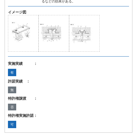
るなどの効果がある。
イメージ図
実施実績 ：
有
許諾実績 ：
無
特許権譲渡 ：
否
特許権実施許諾：
可