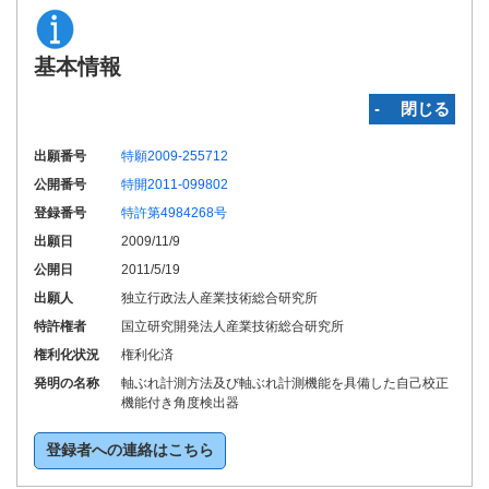
基本情報
‐ 閉じる
出願番号
特願2009-255712
公開番号
特開2011-099802
登録番号
特許第4984268号
出願日
2009/11/9
公開日
2011/5/19
出願人
独立行政法人産業技術総合研究所
特許権者
国立研究開発法人産業技術総合研究所
権利化状況
権利化済
発明の名称
軸ぶれ計測方法及び軸ぶれ計測機能を具備した自己校正
機能付き角度検出器
登録者への連絡はこちら