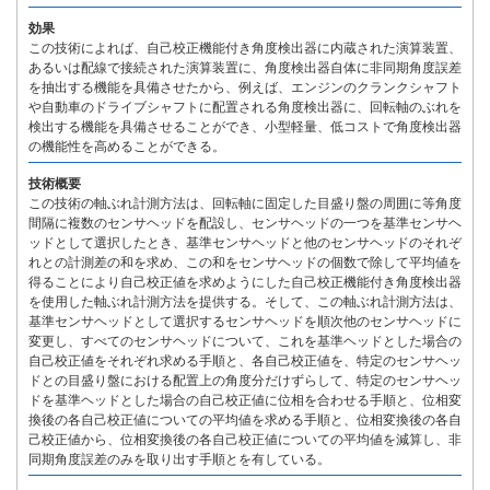
効果
この技術によれば、自己校正機能付き角度検出器に内蔵された演算装置、
あるいは配線で接続された演算装置に、角度検出器自体に非同期角度誤差
を抽出する機能を具備させたから、例えば、エンジンのクランクシャフト
や自動車のドライブシャフトに配置される角度検出器に、回転軸のぶれを
検出する機能を具備させることができ、小型軽量、低コストで角度検出器
の機能性を高めることができる。
技術概要
この技術の軸ぶれ計測方法は、回転軸に固定した目盛り盤の周囲に等角度
間隔に複数のセンサヘッドを配設し、センサヘッドの一つを基準センサヘ
ッドとして選択したとき、基準センサヘッドと他のセンサヘッドのそれぞ
れとの計測差の和を求め、この和をセンサヘッドの個数で除して平均値を
得ることにより自己校正値を求めようにした自己校正機能付き角度検出器
を使用した軸ぶれ計測方法を提供する。そして、この軸ぶれ計測方法は、
基準センサヘッドとして選択するセンサヘッドを順次他のセンサヘッドに
変更し、すべてのセンサヘッドについて、これを基準ヘッドとした場合の
自己校正値をそれぞれ求める手順と、各自己校正値を、特定のセンサヘッ
ドとの目盛り盤における配置上の角度分だけずらして、特定のセンサヘッ
ドを基準ヘッドとした場合の自己校正値に位相を合わせる手順と、位相変
換後の各自己校正値についての平均値を求める手順と、位相変換後の各自
己校正値から、位相変換後の各自己校正値についての平均値を減算し、非
同期角度誤差のみを取り出す手順とを有している。