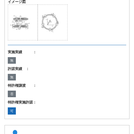
イメージ図
実施実績 ：
無
許諾実績 ：
無
特許権譲渡 ：
否
特許権実施許諾：
可