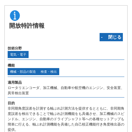
開放特許情報
‐ 閉じる
技術分野
電気・電子
機能
機械・部品の製造
検査・検出
適用製品
ロータリエンコーダ、加工機械、自動車や航空機のエンジン、安全装置、
異常検出装置
目的
非同期角度誤差を計測する軸ぶれ計測方法を提供するとともに、非同期角
度誤差を検出できることで軸ぶれ計測機能をも具備させ、加工機械のスピ
ンドル、エンジン、自動車のドライブシャフト等への各種セットアップも
簡単に行える、軸ぶれ計測機能を具備した自己校正機能付き角度検出器の
提供。