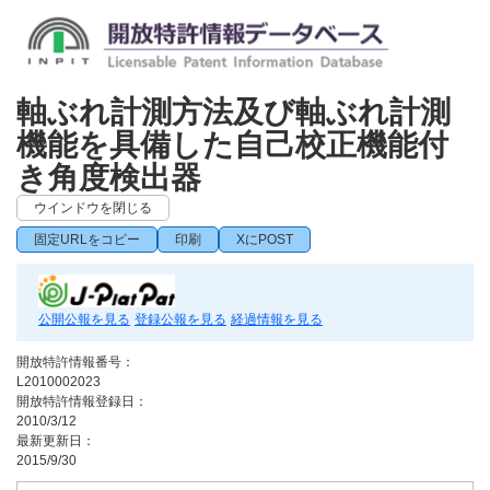
軸ぶれ計測方法及び軸ぶれ計測
機能を具備した自己校正機能付
き角度検出器
ウインドウを閉じる
固定URLをコピー
印刷
XにPOST
公開公報を見る
登録公報を見る
経過情報を見る
開放特許情報番号：
L2010002023
開放特許情報登録日：
2010/3/12
最新更新日：
2015/9/30