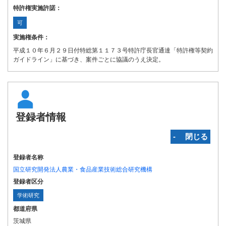
特許権実施許諾：
可
実施権条件：
平成１０年６月２９日付特総第１１７３号特許庁長官通達「特許権等契約
ガイドライン」に基づき、案件ごとに協議のうえ決定。
登録者情報
‐ 閉じる
登録者名称
国立研究開発法人農業・食品産業技術総合研究機構
登録者区分
学術研究
都道府県
茨城県