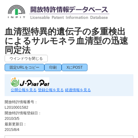
血清型特異的遺伝子の多重検出
によるサルモネラ血清型の迅速
同定法
ウインドウを閉じる
固定URLをコピー
印刷
XにPOST
公開公報を見る
登録公報を見る
経過情報を見る
開放特許情報番号：
L2010001582
開放特許情報登録日：
2010/3/5
最新更新日：
2015/8/4