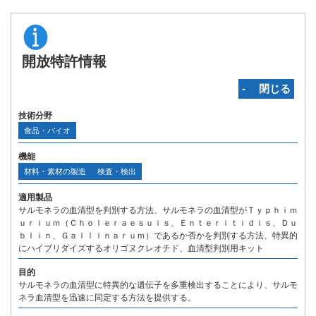
開放特許情報
‐ 閉じる
技術分野
食品・バイオ
機能
材料・素材の製造
検査・検出
適用製品
サルモネラの血清型を判別する方法、サルモネラの血清型がＴｙｐｈｉｍ
ｕｒｉｕｍ（Ｃｈｏｌｅｒａｅｓｕｉｓ、Ｅｎｔｅｒｉｔｉｄｉｓ、Ｄｕ
ｂｌｉｎ、Ｇａｌｌｉｎａｒｕｍ）であるか否かを判別する方法、特異的
にハイブリダイズするオリゴヌクレオチド、血清型判別用キット
目的
サルモネラの血清型に特異的な遺伝子を多重検出することにより、サルモ
ネラ血清型を迅速に同定する方法を提供する。