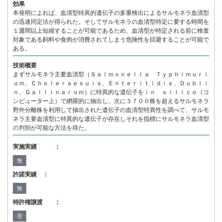
効果
本発明によれば、血清型特異的遺伝子の多重検出によるサルモネラ血清型
の迅速同定法が得られた。そしてサルモネラの血清型特定に要する時間を
１週間以上短縮することが可能であるため、血清型が特定される前に検査
対象である飼料や食肉が消費されてしまう危険性を回避することが可能で
ある。
技術概要
まずサルモネラ主要血清型（Ｓａｌｍｏｎｅｌｌａ Ｔｙｐｈｉｍｕｒｉ
ｕｍ、Ｃｈｏｌｅｒａｅｓｕｉｓ、Ｅｎｔｅｒｉｔｉｄｉｓ、Ｄｕｂｌｉ
ｎ、Ｇａｌｌｉｎａｒｕｍ）に特異的な遺伝子をｉｎ ｓｉｌｉｃｏ（コ
ンピューター上）で網羅的に抽出し、次に３７００株を超えるサルモネラ
野外分離株を利用して抽出された遺伝子の血清型特異性を調べて、サルモ
ネラ主要血清型に特異的な遺伝子が存在しそれを指標にサルモネラ血清型
の判別が可能な方法を得た。
実施実績 ：
無
許諾実績 ：
無
特許権譲渡 ：
否