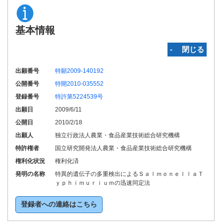
基本情報
‐ 閉じる
出願番号
特願2009-140192
公開番号
特開2010-035552
登録番号
特許第5224539号
出願日
2009/6/11
公開日
2010/2/18
出願人
独立行政法人農業・食品産業技術総合研究機構
特許権者
国立研究開発法人農業・食品産業技術総合研究機構
権利化状況
権利化済
発明の名称
特異的遺伝子の多重検出によるＳａｌｍｏｎｅｌｌａＴ
ｙｐｈｉｍｕｒｉｕｍの迅速同定法
登録者への連絡はこちら