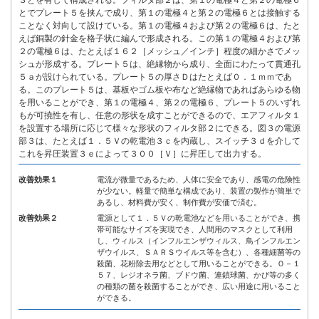
３とを有して構成される。フィルタ部２は、第１の電極４と第２の電極６
とでプレート５を挟んで成り、第１の電極４と第２の電極６とは接触する
ことなく対向して設けている。第１の電極４および第２の電極６は、たと
えば銅製の針金を格子状に編んで形成される。この第１の電極４および第
２の電極６は、たとえば１６２［メッシュ／インチ］程度の細かさでメッ
シュが形成する。プレート５は、絶縁物から成り、全面にわたって貫通孔
５ａが設けられている。プレート５の厚さＤはたとえば０．１ｍｍであ
る。このプレート５は、基板やゴム板や布など絶縁物であればあらゆる物
を用いることができ、第１の電極４、第２の電極６、プレート５のいずれ
もが可撓性を有し、任意の形状を成すことができるので、エアフィルタ１
を設置する場所に応じて様々な形状のフィルタ部２にできる。図３の電源
部３は、たとえば１．５Ｖの乾電池３ｃを内蔵し、スイッチ３ｄを介して
これを昇圧装置３ｅによって３００［Ｖ］に昇圧して出力する。
改善効果１
電流が微量であるため、人体に安全であり、感電の危険性
が少ない。軽量で簡単な構成であり、装置の製作が簡単で
あるし、材料費が安く、制作費が安価で済む。
改善効果２
電源として１．５Ｖの乾電池などを用いることができ、携
帯可能なサイズを実現でき、人間用のマスクとして利用
し、ウィルス（インフルエンザウィルス、鳥インフルエン
ザウイルス、ＳＡＲＳウイルス等を含む）、各種細菌等の
殺菌、花粉除去用などとして用いることができる。Ｏ－１
５７、レジオネラ菌、ブドウ菌、連鎖球菌、かび等の多く
の種類の菌を殺菌することができ、広い用途に用いること
ができる。