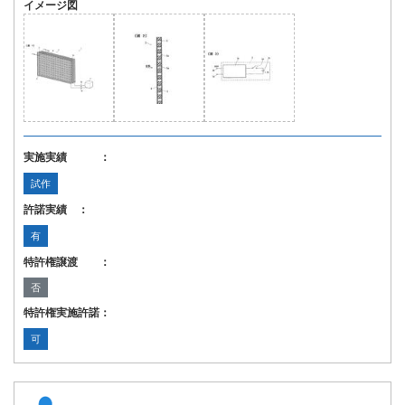
イメージ図
実施実績 ：
試作
許諾実績 ：
有
特許権譲渡 ：
否
特許権実施許諾：
可