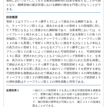
過程において往々にして生ずる被接合鋼材間の誤差を吸収することが可能
となり、鋼構造物の建設現場における鋼材の接合を円滑に行なうことがで
きる。
技術概要
母材１１はスプリットティ継手１０によって接合される鋼材である。ま
た、ティーフランジ部１２は、接合される各々の母材１１の突端部に対し
てＴ字型となるように溶接された鋼材板であり、当業者間においては、エ
ンドプレートと称されることもある。被接合部材である母材１１の各々の
突端部にＴ字型に設けられたティーフランジ部１２と、ティーフランジ部
１２の各々を貫通して母材１１同士を互いに接合する少なくとも２本以上
の高力ボルト部材１３と、からなるスプリットティ継手において、ティー
フランジ部１２の各々によって挟持された可撓性部材１４と、可撓性部材
１４に貫設・把持された少なくとも２つ以上のリング状部材１５と、を含
み、高力ボルト部材１３は、リング状部材１５に設けられた孔部を挿通し
て締結されるスプリットティ継手である。可撓性部材１４は、母材１１の
各々を挟叉する位置に貫設された１組のリング状部材１５を把持する単位
可撓性部材を複数組み合わせて構成される。可撓性部材１４の弾性係数は
ティーフランジ部１２の弾性係数よりも小であり、かつリング状部材１５
の弾性係数はティーフランジ部１２の弾性係数と同等である。
改善効果１
一組のリング状部材１５を含んだ単位可撓性部材を複数並
べて、実際の施工現場における様々な接合面積のスプリッ
トティ継手に使用する可撓性部材を作ることができるの
で、施行部材の標準化が可能となり、施工コストの低減を
図ることができる。