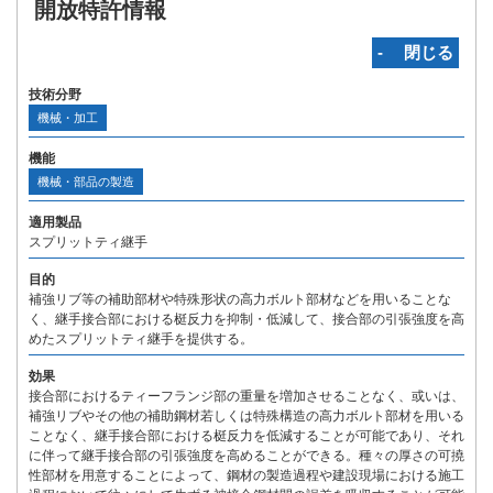
開放特許情報
‐ 閉じる
技術分野
機械・加工
機能
機械・部品の製造
適用製品
スプリットティ継手
目的
補強リブ等の補助部材や特殊形状の高力ボルト部材などを用いることな
く、継手接合部における梃反力を抑制・低減して、接合部の引張強度を高
めたスプリットティ継手を提供する。
効果
接合部におけるティーフランジ部の重量を増加させることなく、或いは、
補強リブやその他の補助鋼材若しくは特殊構造の高力ボルト部材を用いる
ことなく、継手接合部における梃反力を低減することが可能であり、それ
に伴って継手接合部の引張強度を高めることができる。種々の厚さの可撓
性部材を用意することによって、鋼材の製造過程や建設現場における施工