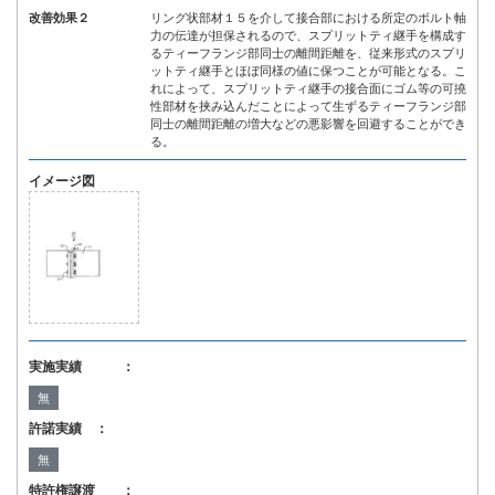
改善効果２
リング状部材１５を介して接合部における所定のボルト軸
力の伝達が担保されるので、スプリットティ継手を構成す
るティーフランジ部同士の離間距離を、従来形式のスプリ
ットティ継手とほぼ同様の値に保つことが可能となる。こ
れによって、スプリットティ継手の接合面にゴム等の可撓
性部材を挟み込んだことによって生ずるティーフランジ部
同士の離間距離の増大などの悪影響を回避することができ
る。
イメージ図
実施実績 ：
無
許諾実績 ：
無
特許権譲渡 ：