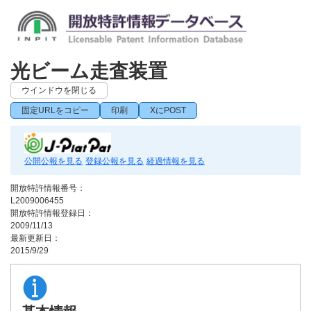
光ビーム走査装置
ウインドウを閉じる
固定URLをコピー
印刷
XにPOST
公開公報を見る
登録公報を見る
経過情報を見る
開放特許情報番号：
L2009006455
開放特許情報登録日：
2009/11/13
最新更新日：
2015/9/29