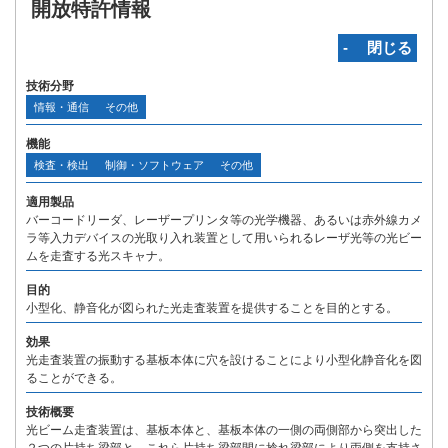
開放特許情報
‐ 閉じる
技術分野
情報・通信
その他
機能
検査・検出
制御・ソフトウェア
その他
適用製品
バーコードリーダ、レーザープリンタ等の光学機器、あるいは赤外線カメ
ラ等入力デバイスの光取り入れ装置として用いられるレーザ光等の光ビー
ムを走査する光スキャナ。
目的
小型化、静音化が図られた光走査装置を提供することを目的とする。
効果
光走査装置の振動する基板本体に穴を設けることにより小型化静音化を図
ることができる。
技術概要
光ビーム走査装置は、基板本体と、基板本体の一側の両側部から突出した