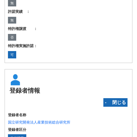
無
許諾実績 ：
無
特許権譲渡 ：
否
特許権実施許諾：
可
登録者情報
‐ 閉じる
登録者名称
国立研究開発法人産業技術総合研究所
登録者区分