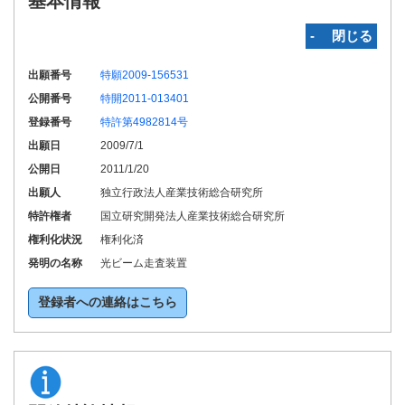
基本情報
‐ 閉じる
出願番号
特願2009-156531
公開番号
特開2011-013401
登録番号
特許第4982814号
出願日
2009/7/1
公開日
2011/1/20
出願人
独立行政法人産業技術総合研究所
特許権者
国立研究開発法人産業技術総合研究所
権利化状況
権利化済
発明の名称
光ビーム走査装置
登録者への連絡はこちら