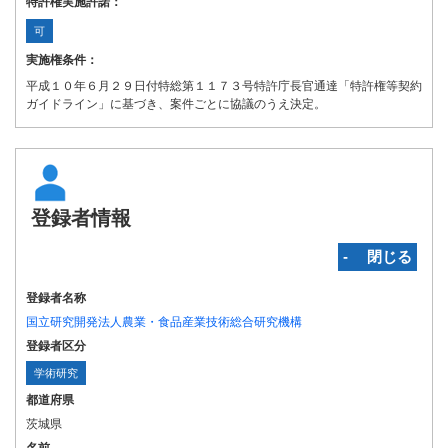
特許権実施許諾：
可
実施権条件：
平成１０年６月２９日付特総第１１７３号特許庁長官通達「特許権等契約
ガイドライン」に基づき、案件ごとに協議のうえ決定。
登録者情報
‐ 閉じる
登録者名称
国立研究開発法人農業・食品産業技術総合研究機構
登録者区分
学術研究
都道府県
茨城県