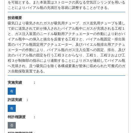
を可能とする。また本装置はストロークの異なる空気圧シリンダを用いる
ことによりバイアル瓶の充填圧を容易に調整することができる。
技術概要
吸気口より吸気されたガスが吸気用チューブ、ガス送気用チューブを通し
て針に送気されて針が挿入されたバイアル瓶中にガスが充填される工程１
と、ガス注入装置のニードル駆動用アクチュエーターの作動により針がバ
イアル瓶中への挿入と抜出を反復する工程２と、バイアル瓶固定・排出装
置のバイアル瓶固定用アクチュエーター、及びバイエル瓶排出用アクチュ
エーターの作動により、バイアル瓶のガス注入位置への固定、排出、及び
次のバイアル瓶の固定を行う工程３とからなり、工程１、工程２および工
程３が制御部の指示により連動することによりガスが連続してバイアル瓶
へ充填され、且つ吸気口を除く各構成要素が筐体に収められた可搬式のガ
ス自動採取装置である。
実施実績 ：
有
許諾実績 ：
有
特許権譲渡 ：
否