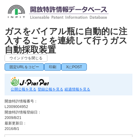
ガスをバイアル瓶に自動的に注
入することを連続して行うガス
自動採取装置
ウインドウを閉じる
固定URLをコピー
印刷
XにPOST
公開公報を見る
登録公報を見る
経過情報を見る
開放特許情報番号：
L2009004952
開放特許情報登録日：
2009/8/21
最新更新日：
2016/8/1