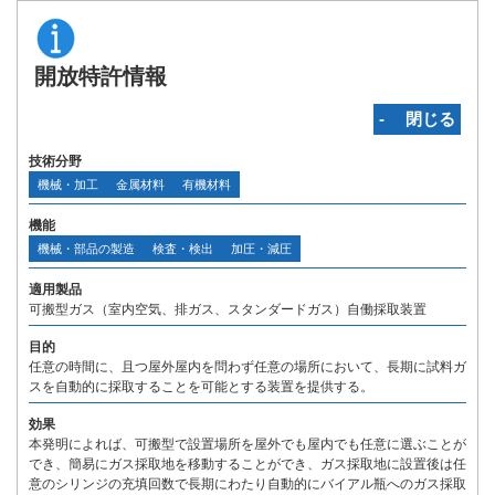
開放特許情報
‐ 閉じる
技術分野
機械・加工
金属材料
有機材料
機能
機械・部品の製造
検査・検出
加圧・減圧
適用製品
可搬型ガス（室内空気、排ガス、スタンダードガス）自働採取装置
目的
任意の時間に、且つ屋外屋内を問わず任意の場所において、長期に試料ガ
スを自動的に採取することを可能とする装置を提供する。
効果
本発明によれば、可搬型で設置場所を屋外でも屋内でも任意に選ぶことが
でき、簡易にガス採取地を移動することができ、ガス採取地に設置後は任
意のシリンジの充填回数で長期にわたり自動的にバイアル瓶へのガス採取