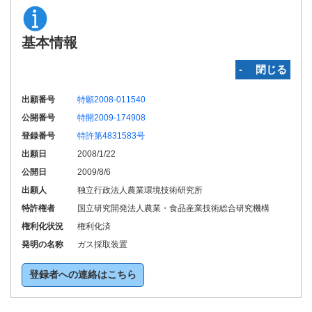
基本情報
‐ 閉じる
出願番号
特願2008-011540
公開番号
特開2009-174908
登録番号
特許第4831583号
出願日
2008/1/22
公開日
2009/8/6
出願人
独立行政法人農業環境技術研究所
特許権者
国立研究開発法人農業・食品産業技術総合研究機構
権利化状況
権利化済
発明の名称
ガス採取装置
登録者への連絡はこちら