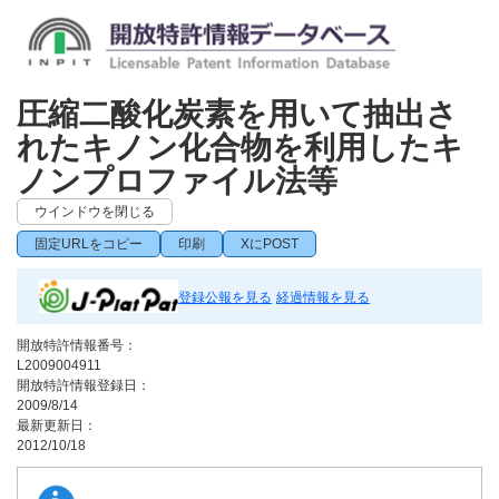
圧縮二酸化炭素を用いて抽出さ
れたキノン化合物を利用したキ
ノンプロファイル法等
ウインドウを閉じる
固定URLをコピー
印刷
XにPOST
登録公報を見る
経過情報を見る
開放特許情報番号：
L2009004911
開放特許情報登録日：
2009/8/14
最新更新日：
2012/10/18