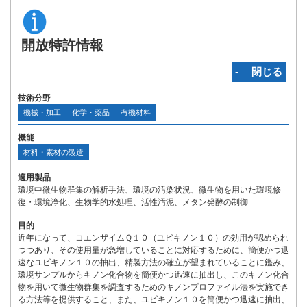
開放特許情報
‐ 閉じる
技術分野
機械・加工
化学・薬品
有機材料
機能
材料・素材の製造
適用製品
環境中微生物群集の解析手法、環境の汚染状況、微生物を用いた環境修
復・環境浄化、生物学的水処理、活性汚泥、メタン発酵の制御
目的
近年になって、コエンザイムＱ１０（ユビキノン１０）の効用が認められ
つつあり、その使用量が急増していることに対応するために、簡便かつ迅
速なユビキノン１０の抽出、精製方法の確立が望まれていることに鑑み、
環境サンプルからキノン化合物を簡便かつ迅速に抽出し、このキノン化合
物を用いて微生物群集を調査するためのキノンプロファイル法を実施でき
る方法等を提供すること、また、ユビキノン１０を簡便かつ迅速に抽出、