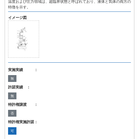
温度および圧力領域は、超臨界状態と呼ばれており、液体と気体の両方の
特徴を示す。
イメージ図
実施実績 ：
無
許諾実績 ：
無
特許権譲渡 ：
否
特許権実施許諾：
可