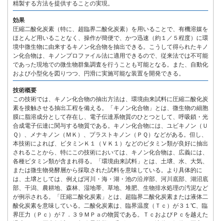
精製する方法を提供することの実現。
効果
圧縮二酸化炭素（特に、超臨界二酸化炭素）を用いることで、有機溶媒を
ほとんど用いることなく、操作が簡便で、かつ迅速（約１／５程度）に環
境中微生物に由来するキノン化合物を抽出できる。こうして得られたキノ
ン化合物は、キノンプロファイル法に適用できるので、従来法では不可能
であった現地での微生物群集調査を行うことも可能となる。また、自動化
および小型化を図りつつ、円滑に実施可能な装置を開発できる。
技術概要
この技術では、キノン化合物の抽出方法は、環境由来試料に圧縮二酸化炭
素を接触させる抽出工程を備える。「キノン化合物」とは、微生物の細胞
膜に脂溶成分として存在し、電子伝達系物質のひとつとして、呼吸鎖・光
合成電子伝達に関与する物質である。キノン化合物には、ユビキノン（Ｕ
Ｑ）、メナキノン（ＭＫ）、プラストキノン（ＰＱ）などがある。但し、
本技術によれば、ビタミンＫ１（ＶＫ１）などのビタミン類が良好に抽出
されることから、特にこの技術においては、キノン化合物は、広義には、
各種ビタミン類が含まれ得る。「環境由来試料」とは、土壌、水、大気、
または微生物発酵層から採取された試料を意味している。より具体的に
は、土壌としては、例えば河川・海・湖・池の沿岸部、河川底部、湖沼底
部、干潟、農耕地、森林、湿地帯、草地、堆肥、生物排水処理の汚泥など
が例示される。「圧縮二酸化炭素」とは、超臨界二酸化炭素または液体二
酸化炭素を意味している。二酸化炭素は、臨界温度（Ｔｃ）が３１℃、臨
界圧力（Ｐｃ）が７．３９ＭＰａの物質である。ＴｃおよびＰｃを越えた