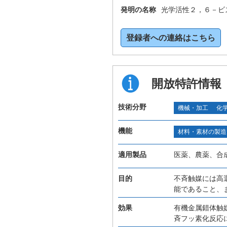
発明の名称
光学活性２，６－ビ
登録者への連絡はこちら
開放特許情報
技術分野
機械・加工
化
機能
材料・素材の製造
適用製品
医薬、農薬、合
目的
不斉触媒には高
能であること、
効果
有機金属錯体触
斉フッ素化反応