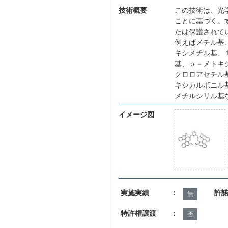
技術概要
この技術は、光
ことに基づく。
たは保護されて
例えばメチル基
キシメチル基、
基、ｐ－メトキ
クロロアセチル
キシカルボニル
メチルシリル基
イメージ図
実施実績 ：
許
無
特許権譲渡 ：
否