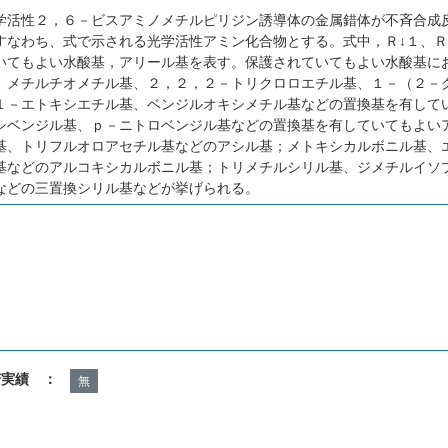
学活性２，６－ビスアミノメチルピリジン誘導体の金属錯体が不斉合成
すなわち、式で示される光学活性アミン化合物とする。式中，Ｒ↓１、Ｒ
いてもよい水酸基，アリール基を表す。保護されていてもよい水酸基に
、メチルチオメチル基、２，２，２－トリクロロエチル基、１－（２－
１－エトキシエチル基、ベンジルオキシメチル基などの置換基を有して
シベンジル基、ｐ－ニトロベンジル基などの置換基を有していてもよい
基、トリフルオロアセチル基などのアシル基；メトキシカルボニル基、
基などのアルコキシカルボニル基；トリメチルシリル基、ジメチルイソ
などの三置換シリル基などが挙げられる。
諾実績 ：
無