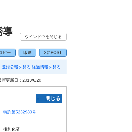
誘導
ウインドウを閉じる
コピー
印刷
XにPOST
る
登録公報を見る
経過情報を見る
最新更新日：
2013/6/20
‐ 閉じる
特許第5232989号
況
権利化済