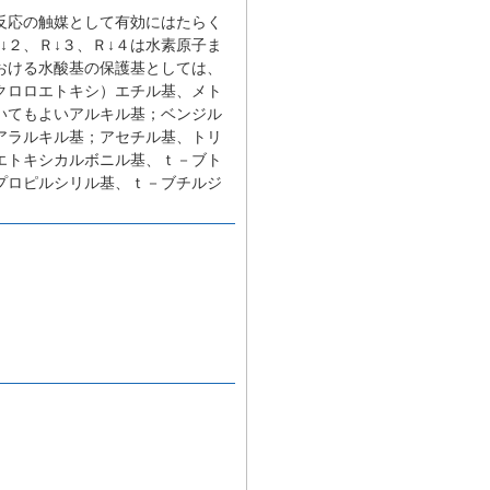
反応の触媒として有効にはたらく
↓２、Ｒ↓３、Ｒ↓４は水素原子ま
おける水酸基の保護基としては、
クロロエトキシ）エチル基、メト
いてもよいアルキル基；ベンジル
アラルキル基；アセチル基、トリ
エトキシカルボニル基、ｔ－ブト
プロピルシリル基、ｔ－ブチルジ