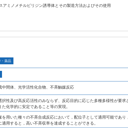
スアミノメチルピリジン誘導体とその製造方法およびその使用
学・薬品
成中間体、光学活性化合物、不斉触媒反応
選択性及び高反応活性のみならず、反応目的に応じた多種多様性が要求
また化学的に安定であること等の実現。
媒を用いた種々の不斉合成反応において，配位子として適用可能であり
に適用すると，高い不斉収率を達成することができる。