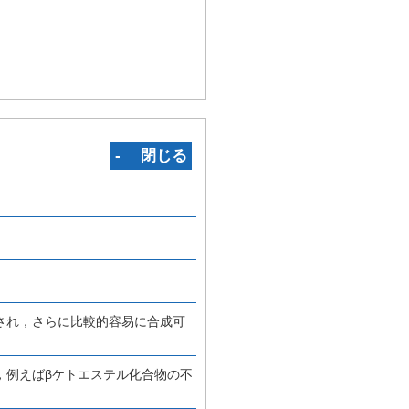
‐ 閉じる
され，さらに比較的容易に合成可
，例えばβケトエステル化合物の不