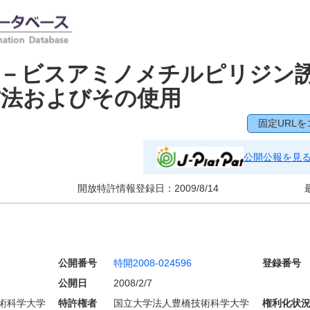
６－ビスアミノメチルピリジン
方法およびその使用
固定URLを
公開公報を見
開放特許情報登録日：
2009/8/14
公開番号
特開2008-024596
登録番号
公開日
2008/2/7
術科学大学
特許権者
国立大学法人豊橋技術科学大学
権利化状