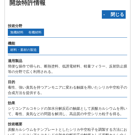
開放特許情報
‐ 閉じる
技術分野
無機材料
有機材料
機能
材料・素材の製造
適用製品
簡便な操作で得られ、断熱塗料、低誘電材料、軽量フィラー、反射防止膜
等の分野で広く利用される。
目的
毒性、強い臭気を持つアンモニアに変わる触媒を用いたシリカ中空粒子の
合成方法を提供する。
効果
シリコンアルコキシドの加水分解反応の触媒として炭酸カルシウムを用い
て、毒性、臭気などの問題を解消し、高品質の中空シリカ粒子を得る。
技術概要
炭酸カルシウムをテンプレートとしたシリカ中空粒子を調製する方法にお