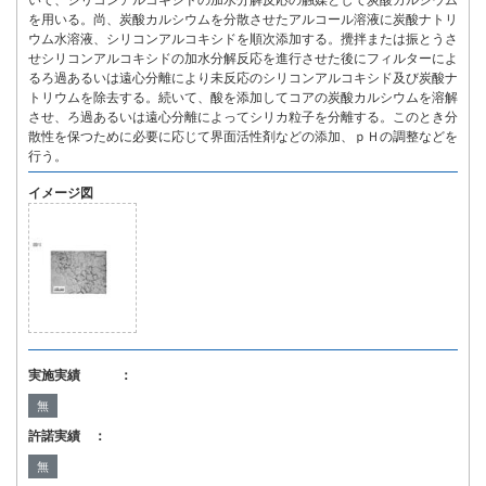
いて、シリコンアルコキシドの加水分解反応の触媒として炭酸カルシウム
を用いる。尚、炭酸カルシウムを分散させたアルコール溶液に炭酸ナトリ
ウム水溶液、シリコンアルコキシドを順次添加する。攪拌または振とうさ
せシリコンアルコキシドの加水分解反応を進行させた後にフィルターによ
るろ過あるいは遠心分離により未反応のシリコンアルコキシド及び炭酸ナ
トリウムを除去する。続いて、酸を添加してコアの炭酸カルシウムを溶解
させ、ろ過あるいは遠心分離によってシリカ粒子を分離する。このとき分
散性を保つために必要に応じて界面活性剤などの添加、ｐＨの調整などを
行う。
イメージ図
実施実績 ：
無
許諾実績 ：
無