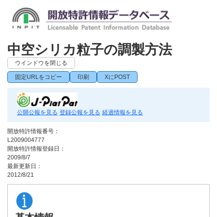
中空シリカ粒子の調製方法
ウインドウを閉じる
固定URLをコピー
印刷
XにPOST
公開公報を見る
登録公報を見る
経過情報を見る
開放特許情報番号：
L2009004777
開放特許情報登録日：
2009/8/7
最新更新日：
2012/8/21