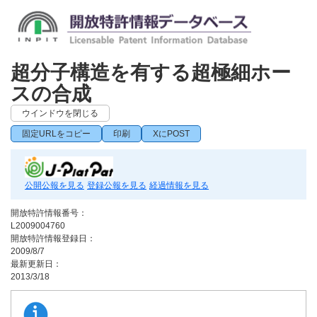
超分子構造を有する超極細ホー
スの合成
ウインドウを閉じる
固定URLをコピー
印刷
XにPOST
公開公報を見る
登録公報を見る
経過情報を見る
開放特許情報番号：
L2009004760
開放特許情報登録日：
2009/8/7
最新更新日：
2013/3/18