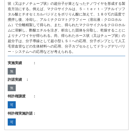
状（又はナノチューブ状）の超分子が束となったナノワイヤを形成する製
造方法にする。例えば、マクロサイクルは、５－ｔｅｒｔ－ブチルイソフ
タル酸とチオセミカルバジドとをポリりん酸に加えて、１８０℃の温度で
攪拌し後、冷却し、アルミナクロマトグラフィー（溶出液：クロロホル
ム）で分離精製して得られ、また、得られたマクロサイクルをクロロホル
ムに溶解し、酢酸エチルを注ぎ、析出した固体を分取し、乾燥することに
よりナノワイヤが得られる。尚、得られたホース状（又はチューブ状）の
超分子は、分子導線として超小型ＬＳＩへの応用、分子ポンプとして人工
毛管血管などの生体材料への応用、分子カプセルとしてドラッグデリバリ
ー・システムへの応用などが考えられる。
実施実績 ：
無
許諾実績 ：
無
特許権譲渡 ：
可
特許権実施許諾：
可