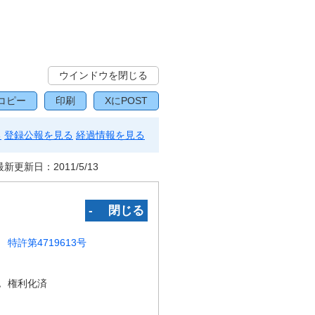
ウインドウを閉じる
コピー
印刷
XにPOST
る
登録公報を見る
経過情報を見る
最新更新日：
2011/5/13
‐ 閉じる
特許第4719613号
況
権利化済