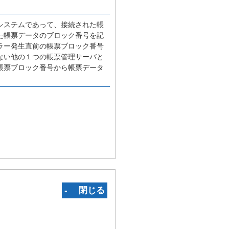
システムであって、接続された帳
た帳票データのブロック番号を記
ラー発生直前の帳票ブロック番号
ない他の１つの帳票管理サーバと
帳票ブロック番号から帳票データ
‐ 閉じる