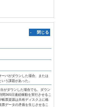
‐ 閉じる
サーバがダウンした場合、または
という課題があった。
1台がダウンした場合でも、ダウン
間365日連続稼動を実行させるこ
び帳票資源は共有ディスク上に格
帳票データの矛盾を生じさせるこ