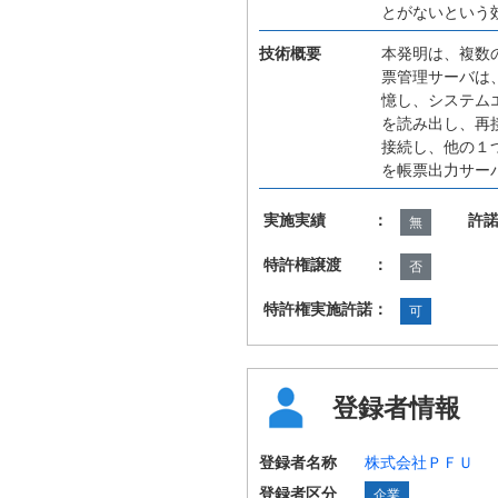
とがないという
技術概要
本発明は、複数
票管理サーバは
憶し、システム
を読み出し、再
接続し、他の１
を帳票出力サー
実施実績 ：
許
無
特許権譲渡 ：
否
特許権実施許諾：
可
登録者情報
登録者名称
株式会社ＰＦＵ
登録者区分
企業