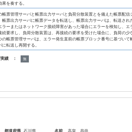
効果を奏する。
の帳票管理サーバと帳票出力サーバと負荷分散装置とを備えた帳票配信
、帳票出力サーバに帳票データを転送し、帳票出力サーバは、転送され
エラーまたはネットワーク接続障害があった場合にエラーを検知し、エ
接続要求し、負荷分散装置は、再接続の要求を受けた場合に、負荷の少
つの帳票管理サーバは、エラー発生直前の帳票ブロック番号に基づいて
バに転送し再開する。
諾実績 ：
無
都道府県
石川県
名前
高畠 昌尚