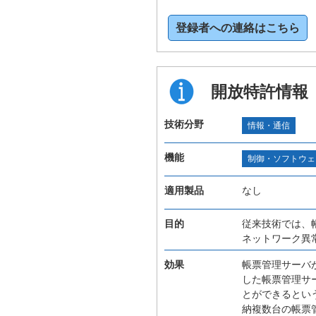
登録者への連絡はこちら
開放特許情報
技術分野
情報・通信
機能
制御・ソフトウェ
適用製品
なし
目的
従来技術では、
ネットワーク異
効果
帳票管理サーバ
した帳票管理サ
とができるとい
納複数台の帳票