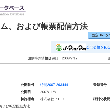
テム、および帳票配信方法
固定URLを
公開公報を見
開放特許情報登録日：
2009/7/17
公開番号
特開2007-293444
登録番号
公開日
2007/11/8
特許権者
株式会社ＰＦＵ
権利化状
および帳票配信方法