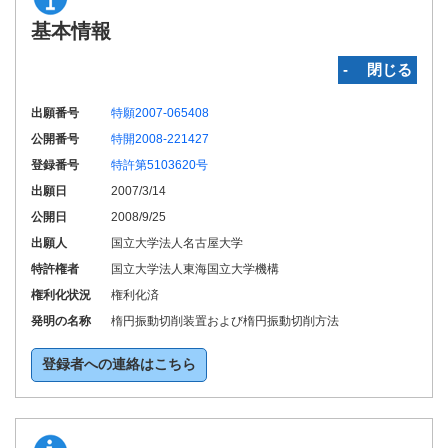
基本情報
‐ 閉じる
出願番号
特願2007-065408
公開番号
特開2008-221427
登録番号
特許第5103620号
出願日
2007/3/14
公開日
2008/9/25
出願人
国立大学法人名古屋大学
特許権者
国立大学法人東海国立大学機構
権利化状況
権利化済
発明の名称
楕円振動切削装置および楕円振動切削方法
登録者への連絡はこちら