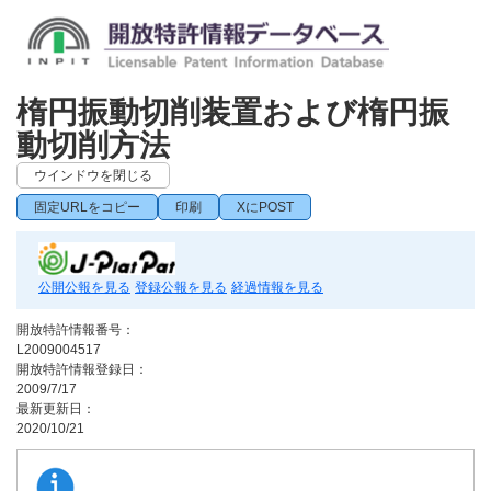
楕円振動切削装置および楕円振
動切削方法
ウインドウを閉じる
固定URLをコピー
印刷
XにPOST
公開公報を見る
登録公報を見る
経過情報を見る
開放特許情報番号：
L2009004517
開放特許情報登録日：
2009/7/17
最新更新日：
2020/10/21