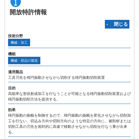
開放特許情報
‐ 閉じる
技術分野
機械・加工
機能
機械・部品の製造
適用製品
工具刃先を楕円振動させながら切削する楕円振動切削装置
目的
高能率な形状創成加工を行なうことが可能となる楕円振動切削装置および
楕円振動切削方法を提供する。
効果
楕円振動の振幅を制御するので、楕円振動の振幅を変化させながら切削加
工を行ない、切込み方向や切削方向のような特定の方向に、被削材または
切削工具の刃先を相対的に高速で移動させながら切削を行なう事が出来
る。