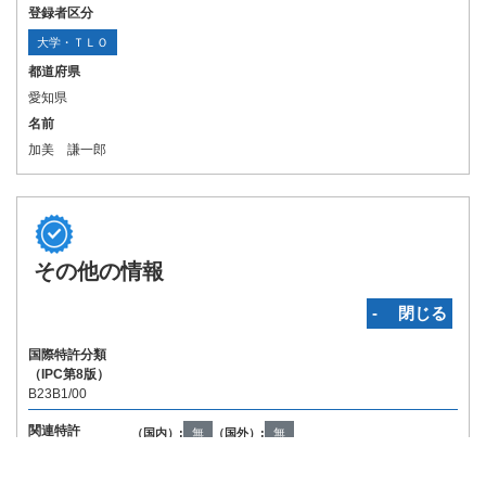
登録者区分
大学・ＴＬＯ
都道府県
愛知県
名前
加美 謙一郎
その他の情報
‐ 閉じる
国際特許分類
（IPC第8版）
B23B1/00
関連特許
（国内）:
無
（国外）:
無