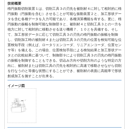
技術概要
楕円振動切削装置１は、切削工具３の刃先を被削材４に対して相対的に楕
円振動（円振動を含む）させることが可能な振動装置２と、加工形状デー
タを含む各種データを入力可能であり、各種演算機能を有する。更に、楕
円振動の振幅を制御可能な制御部９と、被削材４と切削工具３との一方を
他方に対して相対的に移動させる送り機構７、１０とを具備する。そし
て、加工形状データに応じて切削工具３の刃先の楕円振動の振幅を制御
し、切削加工時の被削材４または切削工具３の刃先の位置を検知可能な位
置検知手段（例えば、ロータリエンコーダ、リニアエンコーダ、位置セン
サ等）を備える。この場合、位置検知手段による検知結果と加工形状デー
タとの比較結果に基づいて、制御部９により切削工具３の刃先の楕円振動
の振幅を制御することもできる。切込み方向や切削方向のような特定の方
向に、被削材または切削工具の刃先を相対的に高速で移動させながら切削
を行なうのと等価な状態にすることができ、被削材の表面に高能率で形状
創成加工を施すことが出来る。
イメージ図