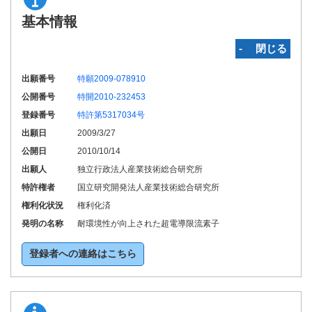
基本情報
‐ 閉じる
出願番号
特願2009-078910
公開番号
特開2010-232453
登録番号
特許第5317034号
出願日
2009/3/27
公開日
2010/10/14
出願人
独立行政法人産業技術総合研究所
特許権者
国立研究開発法人産業技術総合研究所
権利化状況
権利化済
発明の名称
耐環境性が向上された超電導限流素子
登録者への連絡はこちら