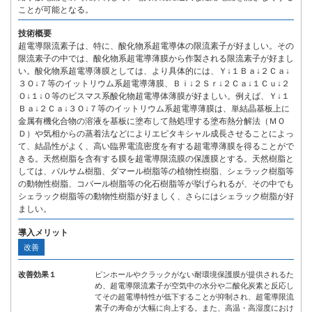
ことが可能となる。
技術概要
超電導限流素子は、特に、酸化物系超電導体の限流素子が好ましい。その
限流素子の中では、酸化物系超電導薄膜から作製される限流素子が好まし
い。酸化物系超電導薄膜としては、より具体的には、Ｙ↓１Ｂａ↓２Ｃａ↓
３Ｏ↓７等のイットリウム系超電導薄膜、Ｂｉ↓２Ｓｒ↓２Ｃａ↓１Ｃｕ↓２
Ｏ↓１↓０等のビスマス系酸化物超電導体薄膜が好ましい。例えば、Ｙ↓１
Ｂａ↓２Ｃａ↓３Ｏ↓７等のイットリウム系超電導薄膜は、単結晶基板上に
金属有機化合物の溶液を基板に塗布して熱処理する塗布熱分解法（ＭＯ
Ｄ）や気相からの蒸着法などによりエピタキシャル成長させることによっ
て、結晶性がよく、高い臨界電流密度を有する超電導薄膜を得ることがで
きる。天然樹脂を含有する膜を超電導限流膜の保護膜とする。天然樹脂と
しては、バルサム樹脂、ダマール樹脂等の植物性樹脂、シェラック樹脂等
の動物性樹脂、コバール樹脂等の化石樹脂等が挙げられるが、その中でも
シェラック樹脂等の動物性樹脂が好ましく、さらにはシェラック樹脂が好
ましい。
導入メリット
改善
改善効果１
ピンホールやクラックがない耐環境保護膜が提供されるた
め、超電導限流素子が空気中の水分や二酸化炭素と反応し
てその超電導特性が低下することが抑制され、超電導限流
素子の寿命が大幅に向上する。また、高温・高湿度におけ