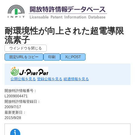
耐環境性が向上された超電導限
流素子
ウインドウを閉じる
固定URLをコピー
印刷
XにPOST
公開公報を見る
登録公報を見る
経過情報を見る
開放特許情報番号：
L2009004471
開放特許情報登録日：
2009/7/17
最新更新日：
2015/9/28