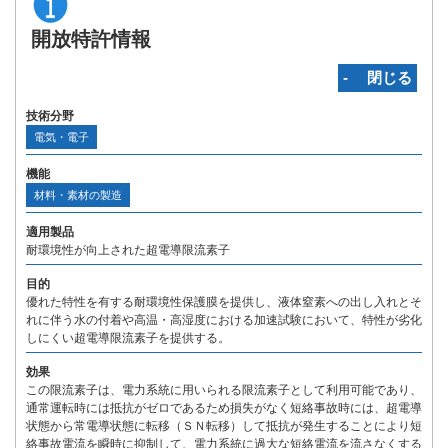
開放特許情報
‐ 閉じる
技術分野
電気・電子
機能
材料・素材の製造
適用製品
耐環境性が向上された超電導限流素子
目的
優れた特性を有する耐環境性保護膜を提供し、液体窒素への出し入れとそ
れに伴う水の付着や高温・高湿度における加速試験において、特性が劣化
しにくい超電導限流素子を提供する。
効果
この限流素子は、電力系統に用いられる限流素子として利用可能であり、
通常運転時には抵抗がゼロであるため損失がなく短絡事故時には、超電導
状態から常電導状態に転移（ＳＮ転移）して抵抗が発生することにより短
絡事故電流を瞬時に抑制して、電力系統に過大な短絡電流を流さなくする