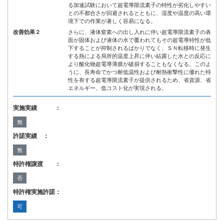
る加速試験において超電導限流素子の特性が劣化しやすい
との不都合さが回避されるとともに、湿度や温度の高い環
境下での作業が著しく容易になる。
改善効果２
さらに、液体窒素への出し入れに伴い超電導限流素子の表
面が固体および液体の水で覆われてもその超電導特性が低
下することが抑制されるばかりでなく、ＳＮ転移時に発生
する熱による局所的温度上昇に伴い結露した水との反応に
より酸化物超電導薄膜が破損することもなくなる。このよ
うに、長寿命でかつ耐低温性および耐熱衝撃性に優れた特
性を有する超電導限流素子が提供されるため、省資源、省
エネルギー、低コスト化が実現される。
実施実績 ：
無
許諾実績 ：
無
特許権譲渡 ：
否
特許権実施許諾：
可