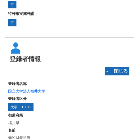
可
特許権実施許諾：
可
登録者情報
‐ 閉じる
登録者名称
国立大学法人福井大学
登録者区分
大学・ＴＬＯ
都道府県
福井県
名前
知的財産担当