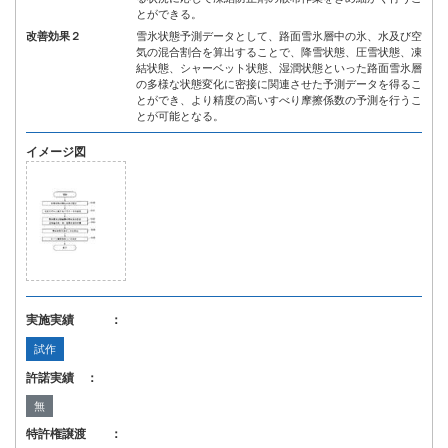
とができる。
改善効果２
雪氷状態予測データとして、路面雪氷層中の氷、水及び空
気の混合割合を算出することで、降雪状態、圧雪状態、凍
結状態、シャーベット状態、湿潤状態といった路面雪氷層
の多様な状態変化に密接に関連させた予測データを得るこ
とができ、より精度の高いすべり摩擦係数の予測を行うこ
とが可能となる。
イメージ図
実施実績 ：
試作
許諾実績 ：
無
特許権譲渡 ：