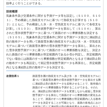
効率よく行うことができる。
技術概要
気象条件及び交通条件に関する予測データ等を設定し（Ｓ１００、Ｓ１０
１）、予め構築した熱収支モデルに基づいて熱収支を計算する（Ｓ１０
２）とともに、予め構築した氷・水・空気収支モデルに基づいて各収支を
計算し（Ｓ１０３）、雪氷状態予測データを算出して（Ｓ１０４）、算出
された雪氷状態予測データに基づいて路面のすべり摩擦係数を決定する
（Ｓ１０５）。気象条件及び交通条件に関する予測データ並びに凍結防止
剤の散布データを用いて路面雪氷層の熱収支モデル及び氷・水・空気収支
モデルに基づいて路面雪氷層中の雪氷状態予測データを算出し、算出され
た雪氷状態予測データに基づいて路面のすべり摩擦係数を決定し、決定さ
れた路面のすべり摩擦係数が所定範囲内であるか否か判定し、所定範囲内
でない場合には路面のすべり摩擦係数が所定範囲内となるまで凍結防止剤
の散布データを再設定して前記雪氷状態予測データを再算出し、所定範囲
内となる凍結防止剤の散布データを決定する。
改善効果１
路面雪氷層の熱収支モデル及び氷・水・空気収支モデルに
基づいて路面雪氷層中の雪氷状態予測データを算出する際
に凍結防止剤の散布データを反映させることで、散布後の
路面のすべり摩擦係数を予測することができる。そのた
め、凍結防止剤の散布データを変更しながら繰返し雪氷状
態予測データを算出して路面のすべり摩擦係数の変化をみ
ることで、路面のすべり摩擦係数が所定範囲内に入る散布
データを決定することが可能となり、道路の各地点におけ
る状況に応じて凍結防止剤の散布作業をきめ細かく行うこ