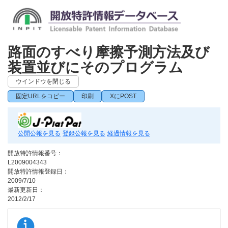
路面のすべり摩擦予測方法及び
装置並びにそのプログラム
ウインドウを閉じる
固定URLをコピー
印刷
XにPOST
公開公報を見る
登録公報を見る
経過情報を見る
開放特許情報番号：
L2009004343
開放特許情報登録日：
2009/7/10
最新更新日：
2012/2/17