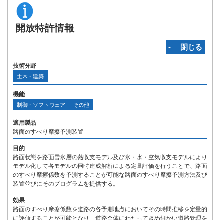
開放特許情報
‐ 閉じる
技術分野
土木・建築
機能
制御・ソフトウェア
その他
適用製品
路面のすべり摩擦予測装置
目的
路面状態を路面雪氷層の熱収支モデル及び氷・水・空気収支モデルにより
モデル化して各モデルの同時連成解析による定量評価を行うことで、路面
のすべり摩擦係数を予測することが可能な路面のすべり摩擦予測方法及び
装置並びにそのプログラムを提供する。
効果
路面のすべり摩擦係数を道路の各予測地点においてその時間推移を定量的
に評価することが可能となり、道路全体にわたってきめ細かい道路管理を