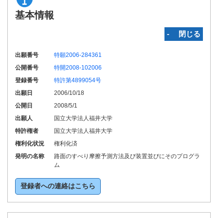
基本情報
‐ 閉じる
出願番号
特願2006-284361
公開番号
特開2008-102006
登録番号
特許第4899054号
出願日
2006/10/18
公開日
2008/5/1
出願人
国立大学法人福井大学
特許権者
国立大学法人福井大学
権利化状況
権利化済
発明の名称
路面のすべり摩擦予測方法及び装置並びにそのプログラ
ム
登録者への連絡はこちら