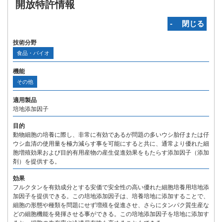
開放特許情報
‐ 閉じる
技術分野
食品・バイオ
機能
その他
適用製品
培地添加因子
目的
動物細胞の培養に際し、非常に有効であるが問題の多いウシ胎仔または仔
ウシ血清の使用量を極力減らす事を可能にすると共に、通常より優れた細
胞増殖効果および目的有用産物の産生促進効果をもたらす添加因子（添加
剤）を提供する。
効果
フルクタンを有効成分とする安価で安全性の高い優れた細胞培養用培地添
加因子を提供できる。この培地添加因子は、培養培地に添加することで、
細胞の形態や種類を問題にせず増殖を促進させ、さらにタンパク質生産な
どの細胞機能を発揮させる事ができる。この培地添加因子を培地に添加す