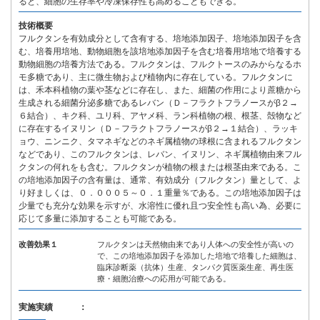
ると、細胞の生存率や冷凍保存性も高めることもできる。
技術概要
フルクタンを有効成分として含有する、培地添加因子、培地添加因子を含
む、培養用培地、動物細胞を該培地添加因子を含む培養用培地で培養する
動物細胞の培養方法である。フルクタンは、フルクトースのみからなるホ
モ多糖であり、主に微生物および植物内に存在している。フルクタンに
は、禾本科植物の葉や茎などに存在し、また、細菌の作用により蔗糖から
生成される細菌分泌多糖であるレバン（Ｄ－フラクトフラノースがβ２→
６結合）、キク科、ユリ科、アヤメ科、ラン科植物の根、根茎、殻物など
に存在するイヌリン（Ｄ－フラクトフラノースがβ２→１結合）、ラッキ
ョウ、ニンニク、タマネギなどのネギ属植物の球根に含まれるフルクタン
などであり、このフルクタンは、レバン、イヌリン、ネギ属植物由来フル
クタンの何れをも含む。フルクタンが植物の根または根茎由来である。こ
の培地添加因子の含有量は、通常、有効成分（フルクタン）量として、よ
り好ましくは、０．０００５～０．１重量％である。この培地添加因子は
少量でも充分な効果を示すが、水溶性に優れ且つ安全性も高い為、必要に
応じて多量に添加することも可能である。
改善効果１
フルクタンは天然物由来であり人体への安全性が高いの
で、この培地添加因子を添加した培地で培養した細胞は、
臨床診断薬（抗体）生産、タンパク質医薬生産、再生医
療・細胞治療への応用が可能である。
実施実績 ：