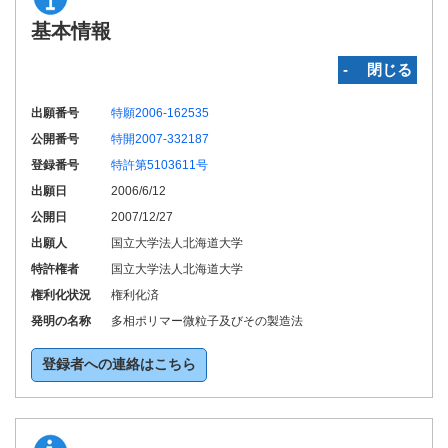
基本情報
‐ 閉じる
出願番号
特願2006-162535
公開番号
特開2007-332187
登録番号
特許第5103611号
出願日
2006/6/12
公開日
2007/12/27
出願人
国立大学法人北海道大学
特許権者
国立大学法人北海道大学
権利化状況
権利化済
発明の名称
多相ポリマー微粒子及びその製造法
登録者への連絡はこちら