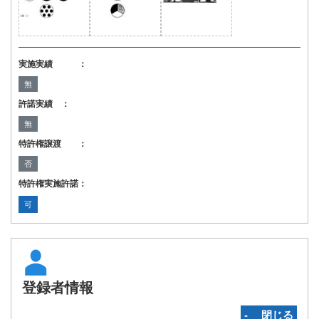
実施実績 ：
無
許諾実績 ：
無
特許権譲渡 ：
否
特許権実施許諾：
可
登録者情報
‐ 閉じる