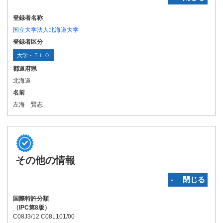
登録者名称
国立大学法人北海道大学
登録者区分
大学・ＴＬＯ
都道府県
北海道
名前
左海 賢志
その他の情報
‐ 閉じる
国際特許分類
（IPC第8版）
C08J3/12 C08L101/00