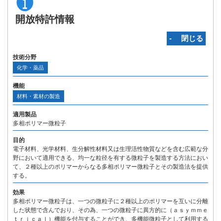
開放特許情報
‐ 閉じる
技術分野
化学・薬品
機能
材料・素材の製造
適用製品
多相ポリマー微粒子
目的
電子材料、光学材料、生分解性材料又は生理活性物質などを含む広範な分
野において適用できる、均一な粒径を有する微粒子を製造する方法におい
て、２種以上のポリマーからなる多相ポリマー微粒子とその製造法を提供
する。
効果
多相ポリマー微粒子は、一つの微粒子に２種以上のポリマーを互いに分離
した状態で含んでおり、その為、一つの微粒子に異方的に（ａｓｙｍｍｅ
ｔｒｉｃａｌ）機能を付与することができ、多機能微粒子として利用する