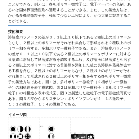
ことができる。例えば、多相ポリマー微粒子は、電子ペーパーの色剤、あ
るいは固体界面活性剤へ適用することができる。また、この製造方法は、
かかる多機能微粒子を、極めて少ない工程により、かつ大量に製造するこ
とができる。
技術概要
溶解度パラメータの差が０．１以上１０以下である２種以上のポリマーか
らなり、２種以上のポリマーがそれぞれ集合して形成される２種以上のポ
リマー相を有する、多相ポリマー微粒子である。また、溶解度パラメータ
の差が０．１以上１０以下である２種以上のポリマーをポリマーに対する
良溶媒に溶解して良溶媒溶液を調製する工程、及び溶液に良溶媒と相溶す
る２種以上のポリマーに対する貧溶媒を添加した後に良溶媒を蒸発除去す
る工程を含む、２種以上のポリマーからなり、２種以上のポリマーがそれ
ぞれ集合して形成される２種以上のポリマー相を有する多相ポリマー微粒
子の製造方法である。図１は、多相ポリマー微粒子（２相ポリマー微粒
子）の相構造を表す模式図、図２は多相ポリマー微粒子（３相ポリマー微
粒子）の相構造を表す模式図、図３は製造した微粒子の電子顕微鏡写真で
ある。図３の左からポリスチレン：ポリイソプレンが４：１の微粒子、
１：１の微粒子、１：４の微粒子である。
イメージ図