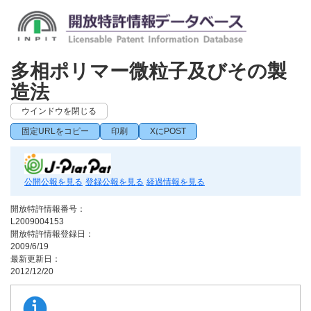
多相ポリマー微粒子及びその製
造法
ウインドウを閉じる
固定URLをコピー
印刷
XにPOST
公開公報を見る
登録公報を見る
経過情報を見る
開放特許情報番号：
L2009004153
開放特許情報登録日：
2009/6/19
最新更新日：
2012/12/20