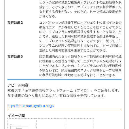
ェクトの記録領域及び複製先オブジェクトの記録領域を取
得することができるので、オブジェクトは複製位置ポイン
タを有する必要がない。そのため、ヒープ領域の使用効率
が良くなる。
改善効果２
コンパクション処理終了後にオブジェクト位置ポインタの
参照先にデータが存在しなくなることを防ぐことができる
ので、主プログラムが処理異常を発生することを防ぐこと
ができ、連続した利用可能領域を生成する処理を中断し
て、主プログラムが処理を行うことができる。従って、主
プログラムの処理の実時間性を損なわずに、ヒープ領域に
連続した利用可能領域を生成することができる。
改善効果３
限定範囲内のスタック領域をヒープ領域内の利用可能領域
に移動させる処理を中断して、主プログラムが処理を行う
ことができる。そのため、主プログラムの処理の実時間性
を損なわずに、限定範囲内のスタック領域をヒープ領域内
の利用可能領域に移動させる処理を行うことができる。
アピール内容
京都大学「産学連携情報プラットフォーム（フィロ）」をご紹介します。
産学連携の新たな取り組みなど、有益な情報を発信しています。
https://philo.saci.kyoto-u.ac.jp/
イメージ図