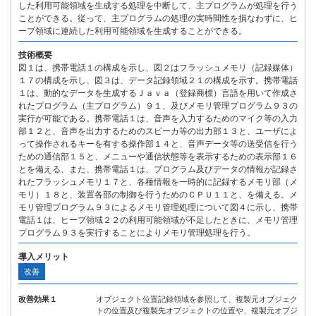
した利用可能領域を生成する処理を中断して、主プログラムが処理を行う
ことができる。従って、主プログラムの処理の実時間性を損なわずに、ヒ
ープ領域に連続した利用可能領域を生成することができる。
技術概要
図１は、携帯電話１の構成を示し、図２はフラッシュメモリ（記録媒体）
１７の構成を示し、図３は、データ記録領域２１の構成を示す。携帯電話
１は、動的なデータを生成するＪａｖａ（登録商標）言語を用いて作成さ
れたプログラム（主プログラム）９１、及びメモリ管理プログラム９３の
実行が可能である。携帯電話１は、音声を入力するためのマイク等の入力
部１２と、音声を出力するためのスピーカ等の出力部１３と、ユーザによ
って操作されるキーを有する操作部１４と、音声データ等の送受信を行う
ための通信部１５と、メニューや通信状態等を表示するための表示部１６
とを備える、また、携帯電話１は、プログラム及びデータの情報が記録さ
れたフラッシュメモリ１７と、各種情報を一時的に記録するメモリ部（メ
モリ）１８と、装置各部の制御を行うためのＣＰＵ１１と、を備える。メ
モリ管理プログラム９３によるメモリ管理処理について図４に示し、携帯
電話１は、ヒープ領域２２の利用可能領域が不足したときに、メモリ管理
プログラム９３を実行することによりメモリ管理処理を行う。
導入メリット
改善
改善効果１
オブジェクト位置記録領域を参照して、複製元オブジェク
トの位置及び複製先オブジェクトの位置や、複製元オブジ