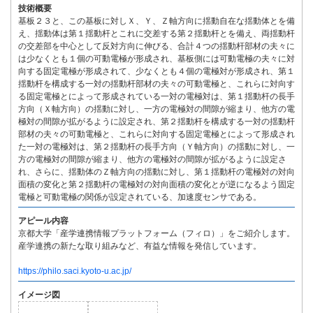
技術概要
基板２３と、この基板に対しＸ、Ｙ、Ｚ軸方向に揺動自在な揺動体とを備
え、揺動体は第１揺動杆とこれに交差する第２揺動杆とを備え、両揺動杆
の交差部を中心として反対方向に伸びる、合計４つの揺動杆部材の夫々に
は少なくとも１個の可動電極が形成され、基板側には可動電極の夫々に対
向する固定電極が形成されて、少なくとも４個の電極対が形成され、第１
揺動杆を構成する一対の揺動杆部材の夫々の可動電極と、これらに対向す
る固定電極とによって形成されている一対の電極対は、第１揺動杆の長手
方向（Ｘ軸方向）の揺動に対し、一方の電極対の間隙が縮まり、他方の電
極対の間隙が拡がるように設定され、第２揺動杆を構成する一対の揺動杆
部材の夫々の可動電極と、これらに対向する固定電極とによって形成され
た一対の電極対は、第２揺動杆の長手方向（Ｙ軸方向）の揺動に対し、一
方の電極対の間隙が縮まり、他方の電極対の間隙が拡がるように設定さ
れ、さらに、揺動体のＺ軸方向の揺動に対し、第１揺動杆の電極対の対向
面積の変化と第２揺動杆の電極対の対向面積の変化とが逆になるよう固定
電極と可動電極の関係が設定されている、加速度センサである。
アピール内容
京都大学「産学連携情報プラットフォーム（フィロ）」をご紹介します。
産学連携の新たな取り組みなど、有益な情報を発信しています。
https://philo.saci.kyoto-u.ac.jp/
イメージ図