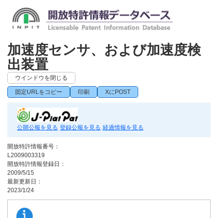
加速度センサ、および加速度検
出装置
ウインドウを閉じる
固定URLをコピー
印刷
XにPOST
公開公報を見る
登録公報を見る
経過情報を見る
開放特許情報番号：
L2009003319
開放特許情報登録日：
2009/5/15
最新更新日：
2023/1/24