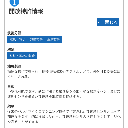
開放特許情報
‐ 閉じる
技術分野
電気・電子
無機材料
金属材料
機能
材料・素材の製造
適用製品
簡便な操作で得られ、携帯情報端末やデジタルカメラ、外付ＨＤＤ等に広
く利用される。
目的
小型化可能で３次元的に作用する加速度を検出可能な加速度センサ及び加
速度センサを備えた加速度検出装置を提供する。
効果
従来のバルクマイクロマシニング技術で作製された加速度センサと比べて
加速度を３次元的に検出しながら、加速度センサの構造を薄くして小型化
を図ることができる。