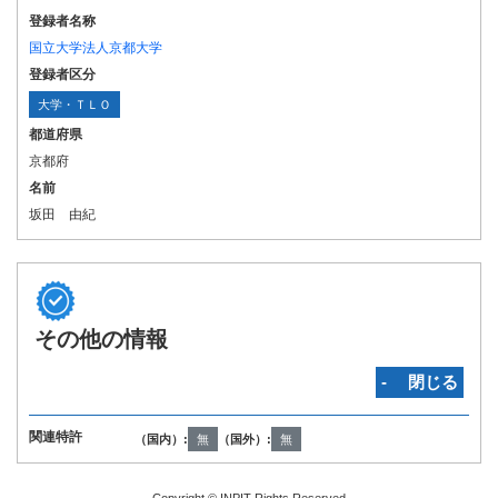
登録者名称
国立大学法人京都大学
登録者区分
大学・ＴＬＯ
都道府県
京都府
名前
坂田 由紀
その他の情報
‐ 閉じる
関連特許
（国内）:
無
（国外）:
無