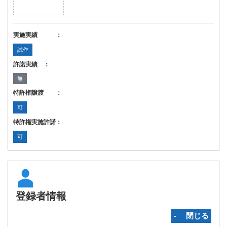
実施実績 ：
試作
許諾実績 ：
無
特許権譲渡 ：
可
特許権実施許諾：
可
登録者情報
‐ 閉じる