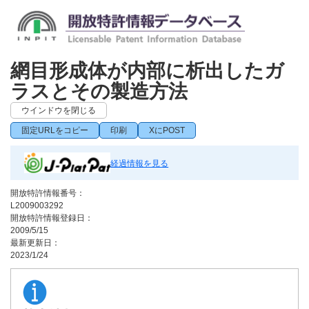
網目形成体が内部に析出したガ
ラスとその製造方法
ウインドウを閉じる
固定URLをコピー
印刷
XにPOST
経過情報を見る
開放特許情報番号：
L2009003292
開放特許情報登録日：
2009/5/15
最新更新日：
2023/1/24