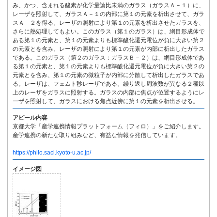
み、かつ、含まれる酸素が化学量論比未満のガラス（ガラスＡ－１）に、
レーザを照射して、ガラスＡ－１の内部に第１の元素を析出させて、ガラ
スＡ－２を得る。レーザの照射により第１の元素を析出させたガラスを、
さらに熱処理してもよい。このガラス（第１のガラス）は、網目形成体で
ある第１の元素と、第１の元素よりも標準酸化還元電位が負に大きい第２
の元素とを含み、レーザの照射により第１の元素が内部に析出したガラス
である。このガラス（第２のガラス：ガラスＢ－２）は、網目形成体であ
る第１の元素と、第１の元素よりも標準酸化還元電位が負に大きい第２の
元素とを含み、第１の元素の微粒子が内部に分散して析出したガラスであ
る。レーザは、フェムト秒レーザである。繰り返し周波数が異なる２種以
上のレーザをガラスに照射する。ガラスの内部に焦点が位置するようにレ
ーザを照射して、ガラスにおける焦点近傍に第１の元素を析出させる。
アピール内容
京都大学「産学連携情報プラットフォーム（フィロ）」をご紹介します。
産学連携の新たな取り組みなど、有益な情報を発信しています。
https://philo.saci.kyoto-u.ac.jp/
イメージ図