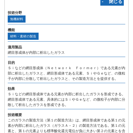
‐ 閉じる
技術分野
無機材料
機能
材料・素材の製造
適用製品
網目形成体が内部に析出したガラス
目的
Ｓｉなどの網目形成体（Ｎｅｔｗｏｒｋ Ｆｏｒｍｅｒ）である元素が内
部に析出したガラスと、網目形成体である元素、ＳｉやＧｅなど、の微粒
子が内部に分散して析出したガラスと、その製造方法とを提供する。
効果
Ｓｉなどの網目形成体である元素が内部に析出したガラスを形成できる。
網目形成体である元素、具体的にはＳｉやＧｅなど、の微粒子が内部に分
散して析出したガラスを形成できる。
技術概要
このガラスの製造方法（第１の製造方法）は、網目形成体である第１の元
素が内部に析出したガラス（ガラスＡ－２）の製造方法である。第１の元
素と、第１の元素よりも標準酸化還元電位が負に大きい第２の元素とを含