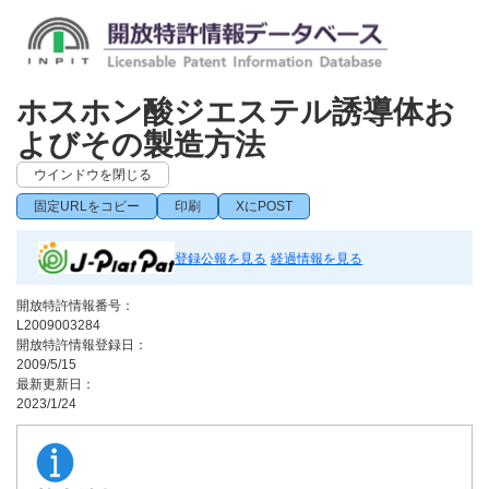
ホスホン酸ジエステル誘導体お
よびその製造方法
ウインドウを閉じる
固定URLをコピー
印刷
XにPOST
登録公報を見る
経過情報を見る
開放特許情報番号：
L2009003284
開放特許情報登録日：
2009/5/15
最新更新日：
2023/1/24