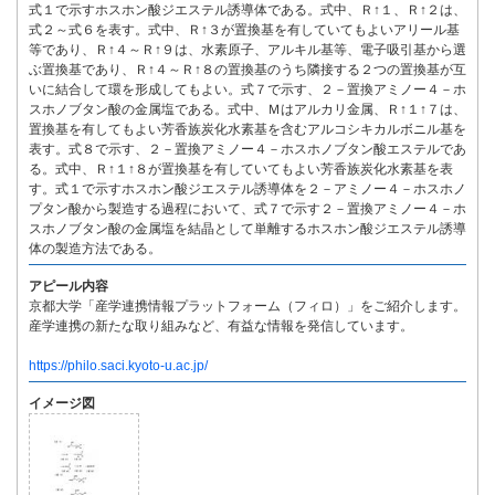
式１で示すホスホン酸ジエステル誘導体である。式中、Ｒ↑１、Ｒ↑２は、
式２～式６を表す。式中、Ｒ↑３が置換基を有していてもよいアリール基
等であり、Ｒ↑４～Ｒ↑９は、水素原子、アルキル基等、電子吸引基から選
ぶ置換基であり、Ｒ↑４～Ｒ↑８の置換基のうち隣接する２つの置換基が互
いに結合して環を形成してもよい。式７で示す、２－置換アミノー４－ホ
スホノブタン酸の金属塩である。式中、Ｍはアルカリ金属、Ｒ↑１↑７は、
置換基を有してもよい芳香族炭化水素基を含むアルコシキカルボニル基を
表す。式８で示す、２－置換アミノー４－ホスホノブタン酸エステルであ
る。式中、Ｒ↑１↑８が置換基を有していてもよい芳香族炭化水素基を表
す。式１で示すホスホン酸ジエステル誘導体を２－アミノー４－ホスホノ
プタン酸から製造する過程において、式７で示す２－置換アミノー４－ホ
スホノブタン酸の金属塩を結晶として単離するホスホン酸ジエステル誘導
体の製造方法である。
アピール内容
京都大学「産学連携情報プラットフォーム（フィロ）」をご紹介します。
産学連携の新たな取り組みなど、有益な情報を発信しています。
https://philo.saci.kyoto-u.ac.jp/
イメージ図