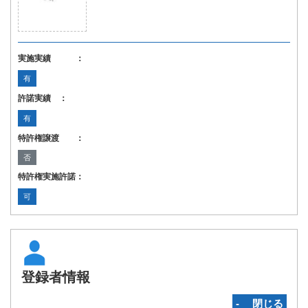
実施実績 ：
有
許諾実績 ：
有
特許権譲渡 ：
否
特許権実施許諾：
可
登録者情報
‐ 閉じる