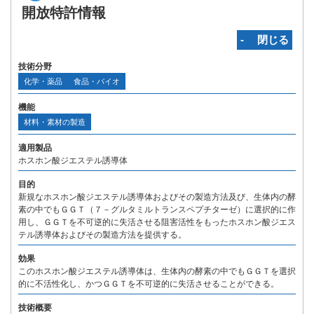
開放特許情報
‐ 閉じる
技術分野
化学・薬品
食品・バイオ
機能
材料・素材の製造
適用製品
ホスホン酸ジエステル誘導体
目的
新規なホスホン酸ジエステル誘導体およびその製造方法及び、生体内の酵
素の中でもＧＧＴ（７－グルタミルトランスペプチターゼ）に選択的に作
用し、ＧＧＴを不可逆的に失活させる阻害活性をもったホスホン酸ジエス
テル誘導体およびその製造方法を提供する。
効果
このホスホン酸ジエステル誘導体は、生体内の酵素の中でもＧＧＴを選択
的に不活性化し、かつＧＧＴを不可逆的に失活させることができる。
技術概要