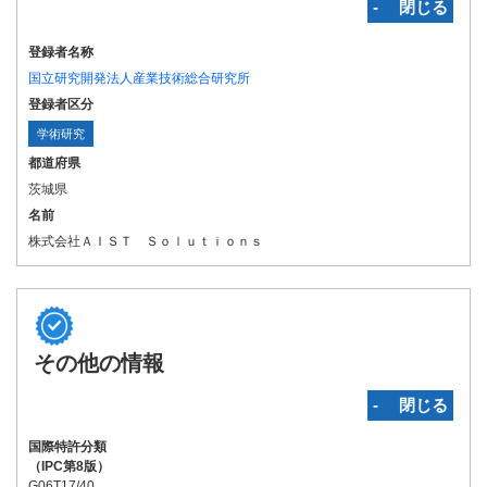
‐ 閉じる
登録者名称
国立研究開発法人産業技術総合研究所
登録者区分
学術研究
都道府県
茨城県
名前
株式会社ＡＩＳＴ Ｓｏｌｕｔｉｏｎｓ
その他の情報
‐ 閉じる
国際特許分類
（IPC第8版）
G06T17/40