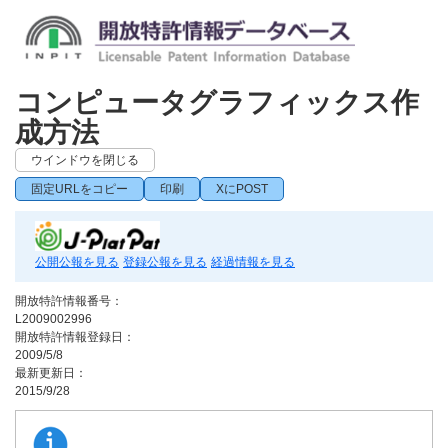
コンピュータグラフィックス作
成方法
ウインドウを閉じる
固定URLをコピー
印刷
XにPOST
公開公報を見る
登録公報を見る
経過情報を見る
開放特許情報番号：
L2009002996
開放特許情報登録日：
2009/5/8
最新更新日：
2015/9/28