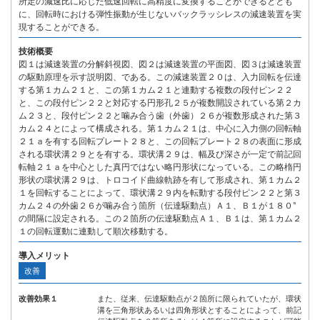
所定の減速比に応じた低速回転に高精度に変換することができるととも
に、回転時における弾性振動が生じないバックラッシレスの減速装置を実
現することができる。
技術概要
図１は減速装置の分解斜視図、図２は減速装置の平面図、図３は減速装置
の駆動原理を示す説明図、である。この減速装置２０は、入力回転を伝達
する第１カム２１と、この第１カム２１と連動する複数の段付ピン２２
と、この段付ピン２２と対応する円形孔２５が複数開設されている第２カ
ム２３と、段付ピン２２と噛み合う歯（外歯）２６が複数形成された第３
カム２４とによって構成される。第１カム２１は、中心に入力側の回転軸
２１ａを有する回転プレート２８と、この回転プレート２８の表面に形成
される環状溝２９とを有する。環状溝２９は、幅及び深さが一定で前記回
転軸２１ａを中心とした真円ではない略円形状になっている。この略楕円
形状の環状溝２９は、トロコイド曲線軌跡を有して形成され、第１カム２
１を回転することによって、環状溝２９内を転動する段付ピン２２と第３
カム２４の外歯２６が噛み合う箇所（伝達駆動点）Ａ１、Ｂ１が１８０°
の間隔に設定される。この２箇所の伝達駆動点Ａ１、Ｂ１は、第１カム２
１の回転運動に連動して順次移動する。
導入メリット
改善
改善効果１
また、従来、伝達駆動点が２箇所に限られていたが、環状
溝を三角形状あるいは四角形状とすることによって、前記