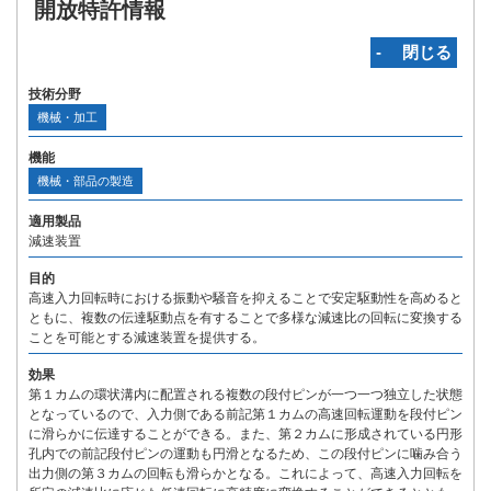
開放特許情報
‐ 閉じる
技術分野
機械・加工
機能
機械・部品の製造
適用製品
減速装置
目的
高速入力回転時における振動や騒音を抑えることで安定駆動性を高めると
ともに、複数の伝達駆動点を有することで多様な減速比の回転に変換する
ことを可能とする減速装置を提供する。
効果
第１カムの環状溝内に配置される複数の段付ピンが一つ一つ独立した状態
となっているので、入力側である前記第１カムの高速回転運動を段付ピン
に滑らかに伝達することができる。また、第２カムに形成されている円形
孔内での前記段付ピンの運動も円滑となるため、この段付ピンに噛み合う
出力側の第３カムの回転も滑らかとなる。これによって、高速入力回転を