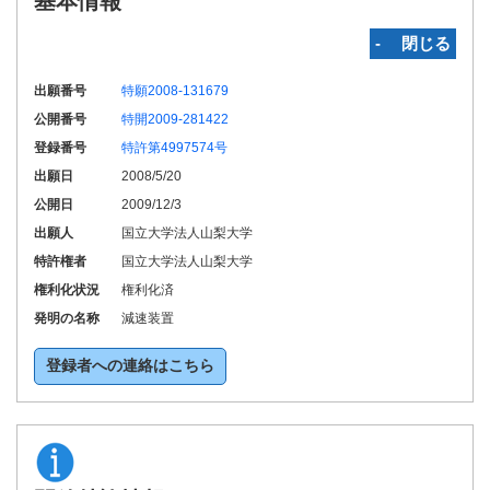
基本情報
‐ 閉じる
出願番号
特願2008-131679
公開番号
特開2009-281422
登録番号
特許第4997574号
出願日
2008/5/20
公開日
2009/12/3
出願人
国立大学法人山梨大学
特許権者
国立大学法人山梨大学
権利化状況
権利化済
発明の名称
減速装置
登録者への連絡はこちら