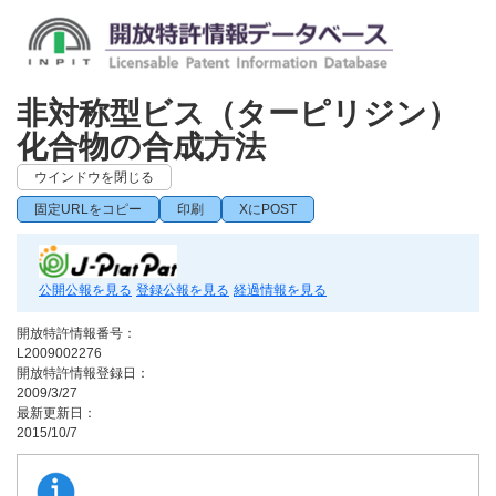
非対称型ビス（ターピリジン）
化合物の合成方法
ウインドウを閉じる
固定URLをコピー
印刷
XにPOST
公開公報を見る
登録公報を見る
経過情報を見る
開放特許情報番号：
L2009002276
開放特許情報登録日：
2009/3/27
最新更新日：
2015/10/7