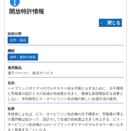
開放特許情報
‐ 閉じる
技術分野
化学・薬品
機能
材料・素材の製造
適用製品
電子ペーパー、表示デバイス
目的
ハイブリッドポリマーのマルチカラー化を可能ともするために、分子構造
と官能基の設計とその合成が自由度が大きく、複雑な多段階反応を必要と
しない、非対称型ビス－ターピリジン化合物の新しい合成方法の提供。
効果
本技術によれば、ビス－ターピリジン化合物の分子構造や、官能基の導入
の選択幅は拡がって、設計そして合成の自由度は大きく向上する。ビス－
ターピリジン化合物からのハイブリッドポリマーのマルチカラー化へも大
きく前進することになる。