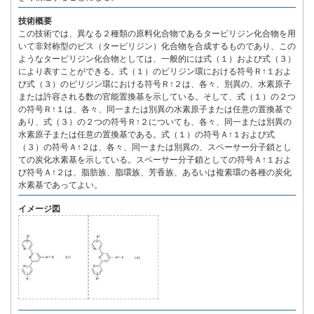
技術概要
この技術では、異なる２種類の原料化合物であるターピリジン化合物を用
いて非対称型のビス（ターピリジン）化合物を合成するものであり、この
ようなターピリジン化合物としては、一般的には式（１）および式（３）
により表すことができる。式（１）のピリジン環における符号Ｒ↑１およ
び式（３）のピリジン環における符号Ｒ↑２は、各々、別異の、水素原子
または許容される数の官能置換基を示している。そして、式（１）の２つ
の符号Ｒ↑１は、各々、同一または別異の水素原子または任意の置換基で
あり、式（３）の２つの符号Ｒ↑２についても、各々、同一または別異の
水素原子または任意の置換基である。式（１）の符号Ａ↑１および式
（３）の符号Ａ↑２は、各々、同一または別異の、スペーサー分子鎖とし
ての炭化水素基を示している。スペーサー分子鎖としての符号Ａ↑１およ
び符号Ａ↑２は、脂肪族、脂環族、芳香族、あるいは複素環の各種の炭化
水素基であってよい。
イメージ図