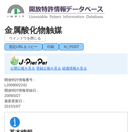
金属酸化物触媒
ウインドウを閉じる
固定URLをコピー
印刷
XにPOST
公開公報を見る
登録公報を見る
経過情報を見る
開放特許情報番号：
L2009002242
開放特許情報登録日：
2009/3/27
最新更新日：
2015/10/7