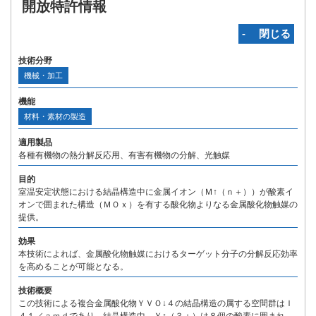
開放特許情報
‐ 閉じる
技術分野
機械・加工
機能
材料・素材の製造
適用製品
各種有機物の熱分解反応用、有害有機物の分解、光触媒
目的
室温安定状態における結晶構造中に金属イオン（Ｍ↑（ｎ＋））が酸素イ
オンで囲まれた構造（ＭＯｘ）を有する酸化物よりなる金属酸化物触媒の
提供。
効果
本技術によれば、金属酸化物触媒におけるターゲット分子の分解反応効率
を高めることが可能となる。
技術概要
この技術による複合金属酸化物ＹＶＯ↓４の結晶構造の属する空間群はＩ