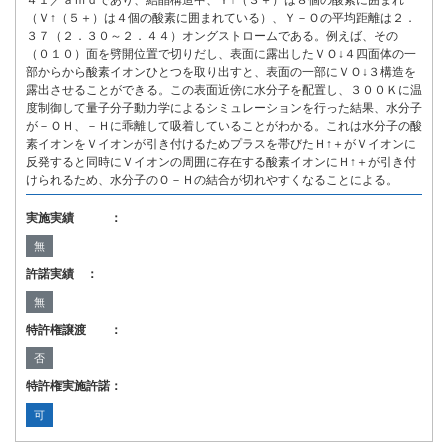
４１／ａｍｄであり、結晶構造中、Ｙ↑（３＋）は８個の酸素に囲まれ
（Ｖ↑（５＋）は４個の酸素に囲まれている）、Ｙ－Ｏの平均距離は２．
３７（２．３０～２．４４）オングストロームである。例えば、その
（０１０）面を劈開位置で切りだし、表面に露出したＶＯ↓４四面体の一
部からから酸素イオンひとつを取り出すと、表面の一部にＶＯ↓３構造を
露出させることができる。この表面近傍に水分子を配置し、３００Ｋに温
度制御して量子分子動力学によるシミュレーションを行った結果、水分子
が－ＯＨ、－Ｈに乖離して吸着していることがわかる。これは水分子の酸
素イオンをＶイオンが引き付けるためプラスを帯びたＨ↑＋がＶイオンに
反発すると同時にＶイオンの周囲に存在する酸素イオンにＨ↑＋が引き付
けられるため、水分子のＯ－Ｈの結合が切れやすくなることによる。
実施実績 ：
無
許諾実績 ：
無
特許権譲渡 ：
否
特許権実施許諾：
可