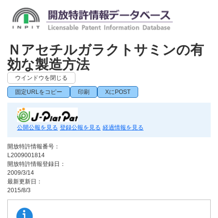
Ｎアセチルガラクトサミンの有
効な製造方法
ウインドウを閉じる
固定URLをコピー
印刷
XにPOST
公開公報を見る
登録公報を見る
経過情報を見る
開放特許情報番号：
L2009001814
開放特許情報登録日：
2009/3/14
最新更新日：
2015/8/3