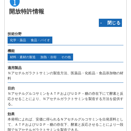
開放特許情報
‐ 閉じる
技術分野
化学・薬品
食品・バイオ
機能
材料・素材の製造
加熱・冷却
その他
適用製品
Ｎアセチルガラクトサミンの製造方法、医薬品・化粧品・食品添加物の材
料
目的
ＮアセチルグルコサミンをＡＴＰおよびＵＤＰ－糖の存在下にて酵素と反
応させることにより、Ｎアセチルガラクトサミンを製造する方法を提供す
る。
効果
本発明によれば、安価に得られるＮアセチルグルコサミンを出発原料とし
て、ＡＴＰおよびＵＤＰ－糖の存在下、酵素と反応させることにより一段
階でＮアセチルガラクトサミンを製造できる。