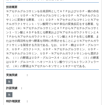
技術概要
Ｎアセチルグルコサミンを出発原料としてＡＴＰおよびＵＤＰ－糖の存在
下、（ⅰ）ＵＤＰ－ＮアセチルグルコサミンをＵＤＰ－Ｎアセチルグルコ
サミンに変換する酵素、（ⅱ）ＵＤＰ－ＮアセチルグルコサミンとＮアセ
チルガラクトサミン１－リン酸間でＵＭＰ単位の変換反応をする酵素、な
らびに（ⅲ）ＮアセチルグルコサミンとＡＴＰからＮアセチルグルコサミ
ン１－リン酸とＡＤＰを生じる酵素およびＮアセチルガラクトサミンとＡ
ＴＰからＮアセチルガラクトサミン１－リン酸とＡＤＰを生じる酵素、ま
たはその両活性を持つ酵素を同時に作用させることによりＮアセチルガラ
クトサミンを製造する方法である。なお、ＵＤＰ－糖はＵＤＰ－グルコー
ス、ＵＤＰ－ガラクトース、ＵＤＰ－Ｎアセチルグルコサミン、ＵＤＰ－
Ｎアセチルグルコサミン、ＵＤＰ－Ｎアセチルガラクトサミンから選択さ
れ、（ⅰ）の酵素はＵＤＰ－グルコース４－エピメラーゼ、（ⅱ）の酵素
はＵＤＰ－グルコース－ヘキソース１リン酸ウリジリルトランスフェラー
ゼ、（ⅲ）の酵素はＮアセチルヘキソサミン１キナーゼである。
実施実績 ：
無
許諾実績 ：
無
特許権譲渡 ：