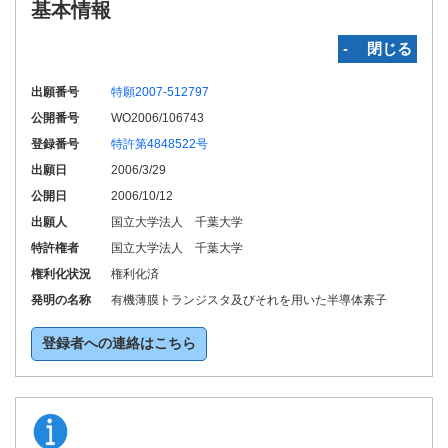
基本情報
‐ 閉じる
出願番号
特願2007-512797
公開番号
WO2006/106743
登録番号
特許第4848522号
出願日
2006/3/29
公開日
2006/10/12
出願人
国立大学法人 千葉大学
特許権者
国立大学法人 千葉大学
権利化状況
権利化済
発明の名称
有機薄膜トランジスタ及びそれを用いた半導体素子
登録者への連絡はこちら