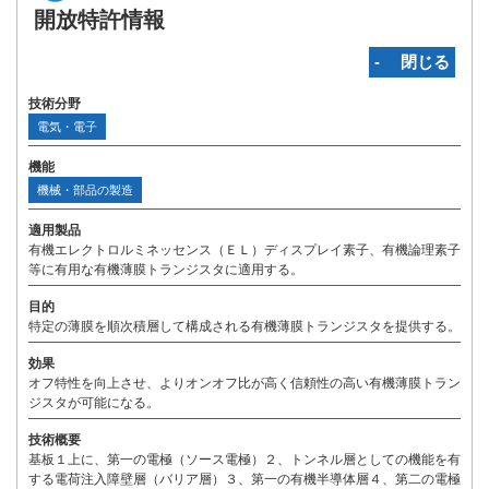
開放特許情報
‐ 閉じる
技術分野
電気・電子
機能
機械・部品の製造
適用製品
有機エレクトロルミネッセンス（ＥＬ）ディスプレイ素子、有機論理素子
等に有用な有機薄膜トランジスタに適用する。
目的
特定の薄膜を順次積層して構成される有機薄膜トランジスタを提供する。
効果
オフ特性を向上させ、よりオンオフ比が高く信頼性の高い有機薄膜トラン
ジスタが可能になる。
技術概要
基板１上に、第一の電極（ソース電極）２、トンネル層としての機能を有
する電荷注入障壁層（バリア層）３、第一の有機半導体層４、第二の電極