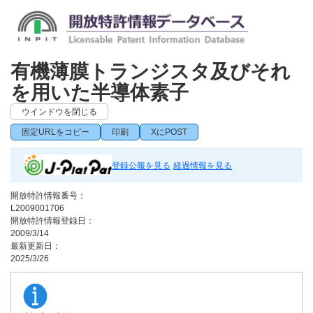
有機薄膜トランジスタ及びそれ
を用いた半導体素子
ウインドウを閉じる
固定URLをコピー
印刷
XにPOST
登録公報を見る
経過情報を見る
開放特許情報番号：
L2009001706
開放特許情報登録日：
2009/3/14
最新更新日：
2025/3/26