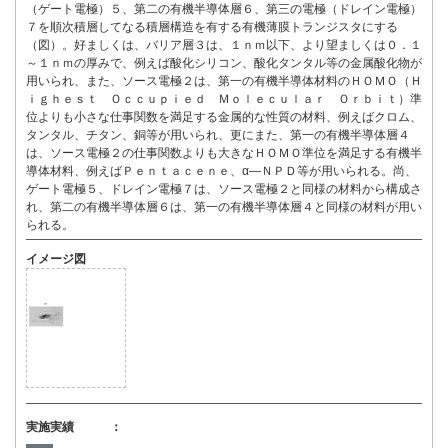
（ゲート電極）５、第二の有機半導体層６、第三の電極（ドレイン電極）
７を順次積層してなる積層構造を有する有機薄膜トランジスタにする
（図）。好ましくは、バリア層３は、１ｎｍ以下、より望ましくは０．１
～１ｎｍの厚みで、例えば酸化シリコン、酸化タンタル等の金属酸化物が
用いられ、また、ソース電極２は、第一の有機半導体材料のＨＯＭＯ（Ｈ
ｉｇｈｅｓｔ Ｏｃｃｕｐｉｅｄ Ｍｏｌｅｃｕｌａｒ Ｏｒｂｉｔ）準
位よりも小さな仕事関数を満足する金属的な性質の材料、例えばクロム、
タンタル、チタン、銅等が用いられ、更にまた、第一の有機半導体層４
は、ソース電極２の仕事関数よりも大きなＨＯＭＯ準位を満足する有機半
導体材料、例えばＰｅｎｔａｃｅｎｅ、α―ＮＰＤ等が用いられる。尚、
ゲート電極５、ドレイン電極７は、ソース電極２と同様の材料から構成さ
れ、第二の有機半導体層６は、第一の有機半導体層４と同様の材料が用い
られる。
イメージ図
実施実績 ：