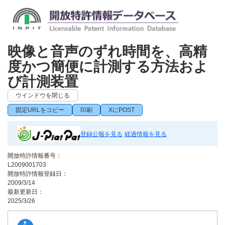
映像と音声のずれ時間を、高精
度かつ簡便に計測する方法およ
び計測装置
ウインドウを閉じる
固定URLをコピー
印刷
XにPOST
登録公報を見る
経過情報を見る
開放特許情報番号：
L2009001703
開放特許情報登録日：
2009/3/14
最新更新日：
2025/3/26