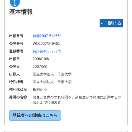
基本情報
‐ 閉じる
出願番号
特願2007-513550
公開番号
WO2007/049451
登録番号
特許第4065961号
出願日
2006/10/6
公開日
2007/5/3
出願人
国立大学法人 千葉大学
特許権者
国立大学法人 千葉大学
権利化状況
権利化済
発明の名称
映像と音声のずれ時間を、高精度かつ簡便に計測する方
法および計測装置
登録者への連絡はこちら