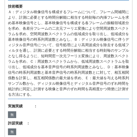
技術概要
Ａ：ディジタル映像信号を構成するフレームについて、フレーム間補間に
より、計測に必要とする時間分解能に相当する時刻毎の内挿フレームを求
め基本映像信号とし、基本映像信号を構成する各フレームの振幅領域差分
を求め、各差分フレームの二次元フーリエ変換により空間周波数スペクト
ラムを求め、空間周波数スペクトラムの低域成分を取り出し、低域成分を
基本映像信号の時系列周波数とみなし、Ｂ：ディジタル映像信号に伴うデ
ィジタル音声信号について、信号処理により高周波成分を除去する低域フ
ィルタを通し、計測に必要とする時間分解能に相当する時刻毎のサンプル
となし得るように、短時間窓一次元フーリエ変換により、周波数スペクト
ラムを求め、Ｃ：周波数スペクトラムから、低域周波数スペクトラムを取
り出し、低域成分を基本音声信号の時系列周波数とみなし、Ｄ：基本映像
信号の時系列周波数と基本音声信号の時系列周波数とに対して、相互相関
係数を計算し、相互相関係数の最大値を求め、Ｅ：最大値を与える時系列
サンプル数から、ディジタル映像信号とディジタル音声信号のずれ時間を
統計的に同定し計測する映像と音声のずれ時間を高精度かつ簡便に計測す
る方法にする。
実施実績 ：
無
許諾実績 ：
無