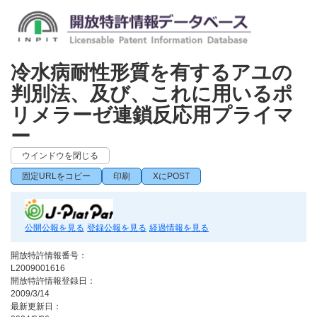
冷水病耐性形質を有するアユの
判別法、及び、これに用いるポ
リメラーゼ連鎖反応用プライマ
ー
ウインドウを閉じる
固定URLをコピー
印刷
XにPOST
公開公報を見る
登録公報を見る
経過情報を見る
開放特許情報番号：
L2009001616
開放特許情報登録日：
2009/3/14
最新更新日：