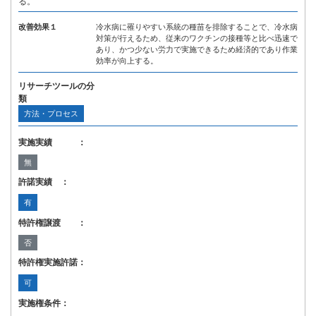
る。
改善効果１
冷水病に罹りやすい系統の種苗を排除することで、冷水病
対策が行えるため、従来のワクチンの接種等と比べ迅速で
あり、かつ少ない労力で実施できるため経済的であり作業
効率が向上する。
リサーチツールの分
類
方法・プロセス
実施実績 ：
無
許諾実績 ：
有
特許権譲渡 ：
否
特許権実施許諾：
可
実施権条件：