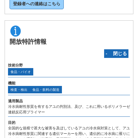
登録者への連絡はこちら
開放特許情報
‐ 閉じる
技術分野
食品・バイオ
機能
検査・検出
食品・飲料の製造
適用製品
冷水病耐性形質を有するアユの判別法、及び、これに用いるポリメラーゼ
連鎖反応用プライマー
目的
全国的な規模で甚大な被害を及ぼしているアユの冷水病対策として、アユ
冷水病耐性形質に関連する遺伝マーカーを用い、遺伝的に冷水病に罹りに