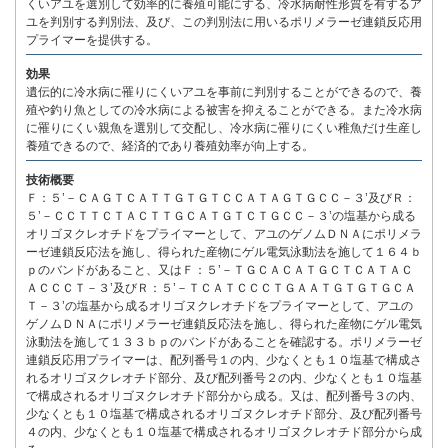
くいアユを選別して効率的に養殖可能にする、冷水病耐性形質を有するア
ユを判別する判別法、及び、この判別法に用いるポリメラーゼ連鎖反応用
プライマーを提供する。
効果
遺伝的に冷水病に罹りにくいアユを事前に判別することができるので、養
殖や釣り魚としての冷水病による被害を抑えることができる。また冷水病
に罹りにくい親魚を選別して交配し、冷水病に罹りにくい稚魚だけ生産し
養殖できるので、経済的であり養殖効率が向上する。
技術概要
Ｆ：５’－ＣＡＧＴＣＡＴＴＧＴＧＴＣＣＡＴＡＧＴＧＣＣ－３’及びＲ：
５’－ＣＣＴＴＣＴＡＣＴＴＧＣＡＴＧＴＣＴＧＣＣ－３’の塩基から成る
オリゴヌクレオチドをプライマーとして、アユのゲノムＤＮＡにポリメラ
ーゼ連鎖反応法を施し、得られた産物にゲル電気泳動法を施して１６４ｂ
ｐのバンドがあること、又はＦ：５’－ＴＧＣＡＣＡＴＧＣＴＣＡＴＡＣ
ＡＣＣＣＴ－３’及びＲ：５’－ＴＣＡＴＣＣＣＴＧＡＡＴＧＴＧＴＧＣＡ
Ｔ－３’の塩基から成るオリゴヌクレオチドをプライマーとして、アユの
ゲノムＤＮＡにポリメラーゼ連鎖反応法を施し、得られた産物にゲル電気
泳動法を施して１３３ｂｐのバンドがあることを確認する。ポリメラーゼ
連鎖反応用プライマーは、配列番号１の内、少なくとも１０塩基で構成さ
れるオリゴヌクレオチド部分、及び配列番号２の内、少なくとも１０塩基
で構成されるオリゴヌクレオチド部分から成る。又は、配列番号３の内、
少なくとも１０塩基で構成されるオリゴヌクレオチド部分、及び配列番号
４の内、少なくとも１０塩基で構成されるオリゴヌクレオチド部分から成