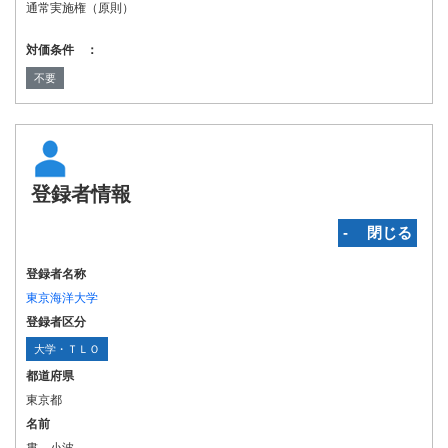
通常実施権（原則）
対価条件 ：
不要
登録者情報
‐ 閉じる
登録者名称
東京海洋大学
登録者区分
大学・ＴＬＯ
都道府県
東京都
名前