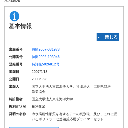
2024/8/26
基本情報
‐ 閉じる
出願番号
特願2007-031978
公開番号
特開2008-193946
登録番号
特許第5026812号
出願日
2007/2/13
公開日
2008/8/28
出願人
国立大学法人東京海洋大学、社団法人 広島県栽培
漁業協会
特許権者
国立大学法人東京海洋大学
権利化状況
権利化済
発明の名称
冷水病耐性形質を有するアユの判別法、及び、これに用
いるポリメラーゼ連鎖反応用プライマーセット