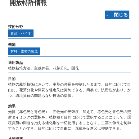
開放特許情報
‐ 閉じる
技術分野
食品・バイオ
機能
材料・素材の製造
適用製品
植物栽培方法、主茎伸長、花芽分化、開花
目的
植物の栽培技術において、主茎の伸長を抑制したままで、目的に応じて自
由に、花芽分化や開花を促進又は抑制できる、簡易で、汎用性があり、か
つ、環境負荷の問題もない技術の提供。
効果
光質（赤色光と青色光）、赤色光の光強度、加えて、赤色光と青色光の照
射タイミングの選択を、植物種と目的に応じて選択することによって、環
境負荷の問題を抱える矮化剤を一切使用することなく、主茎の伸長を制御
することができ、目的に応じて自由に、花成を促進又は抑制できる。