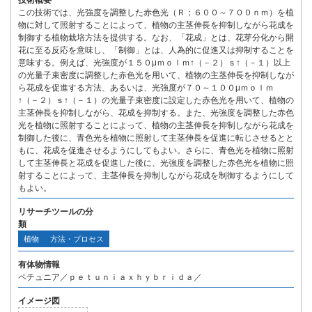
技術概要
この技術では、光強度を調整した赤色光（Ｒ；６００～７００ｎｍ）を植
物に対して照射することによって、植物の主茎伸長を抑制しながら花成を
制御する植物栽培方法を提供する。なお、「花成」とは、花芽分化から開
花に至る反応を意味し、「制御」とは、人為的に促進又は抑制することを
意味する。例えば、光強度が１５０μｍｏｌｍ↑（－２）ｓ↑（－１）以上
の光量子束密度に調整した赤色光を用いて、植物の主茎伸長を抑制しなが
ら花成を促進する方法、あるいは、光強度が７０～１００μｍｏｌｍ
↑（－２）ｓ↑（－１）の光量子束密度に設定した赤色光を用いて、植物の
主茎伸長を抑制しながら、花成を抑制する。また、光強度を調整した赤色
光を植物に照射することによって、植物の主茎伸長を抑制しながら花成を
制御した後に、青色光を植物に照射して主茎伸長を促進に転じさせるとと
もに、花成を促進させるようにしてもよい。さらに、青色光を植物に照射
して主茎伸長と花成を促進した後に、光強度を調整した赤色光を植物に照
射することによって、主茎伸長を抑制しながら花成を制御するようにして
もよい。
リサーチツールの分
類
植物
方法・プロセス
有体物情報
ペチュニア／ｐｅｔｕｎｉａｘｈｙｂｒｉｄａ／
イメージ図