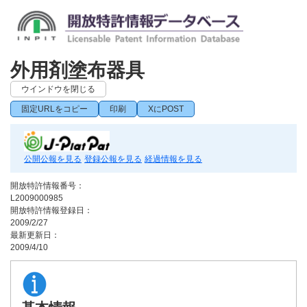
外用剤塗布器具
ウインドウを閉じる
固定URLをコピー
印刷
XにPOST
公開公報を見る
登録公報を見る
経過情報を見る
開放特許情報番号：
L2009000985
開放特許情報登録日：
2009/2/27
最新更新日：
2009/4/10