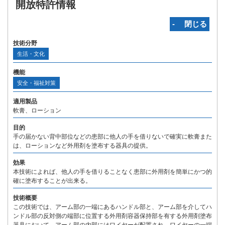
開放特許情報
‐ 閉じる
技術分野
生活・文化
機能
安全・福祉対策
適用製品
軟膏、ローション
目的
手の届かない背中部位などの患部に他人の手を借りないで確実に軟膏また
は、ローションなど外用剤を塗布する器具の提供。
効果
本技術によれば、他人の手を借りることなく患部に外用剤を簡単にかつ的
確に塗布することが出来る。
技術概要
この技術では、アーム部の一端にあるハンドル部と、アーム部を介してハ
ンドル部の反対側の端部に位置する外用剤容器保持部を有する外用剤塗布