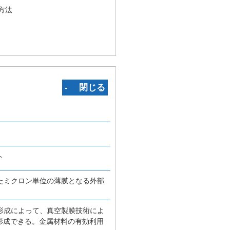
方法
‐ 閉じる
ト
たミクロン単位の薄膜となる外部
形成によって、真空製膜技術によ
形成できる。金属材料の有効利用