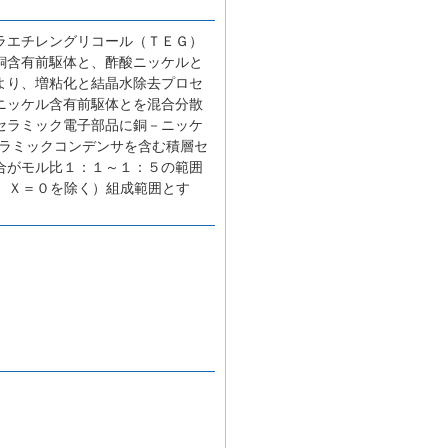
ラエチレングリコール（ＴＥＧ）
銅含有前駆体と、酢酸ニッケルと
より、増粘化と結晶水除去プロセ
ニッケル含有前駆体とを混合分散
セラミック電子部品に銅－ニッケ
セラミックコンデンサを含む積層セ
合がモル比１：１～１：５の範囲
び、Ｘ＝０を除く）組成範囲とす