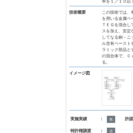
率を１／１０以
技術概要
この技術では、
を用いる金属ペ
ＴＥＧを混合し
スを加え、安定
してなる銅－ニ
ル含有ペースト
ラミック部品と
の混合体で、Ｃ
る。
イメージ図
実施実績 ：
許
無
特許権譲渡 ：
否