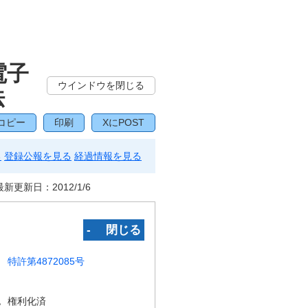
電子
ウインドウを閉じる
法
コピー
印刷
XにPOST
る
登録公報を見る
経過情報を見る
最新更新日：
2012/1/6
‐ 閉じる
特許第4872085号
況
権利化済