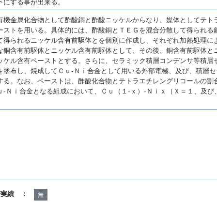
下にする事が出来る。
有機金属化合物として酢酸銅と酢酸ニッケルからなり、媒体としてテト
ーストを用いる。具体的には、酢酸銅とＴＥＧを混合分散して得られる
て得られるニッケル含有前駆体とを個別に作成し、それぞれ加熱処理に
な銅含有前駆体とニッケル含有前駆体として、その後、銅含有前駆体と
ッケル含有ペーストとする。さらに、セラミック積層コンデンサ等積層
を塗布し、焼成してＣｕ‐Ｎｉ合金として用いる外部電極、及び、積層
する。なお、ペーストは、酢酸化合物とテトラエチレングリコールの割
ｕ‐Ｎｉ合金となる組成において、Ｃｕ（１‐ｘ）‐Ｎｉｘ（Ｘ＝１、及
諾実績 ：
無