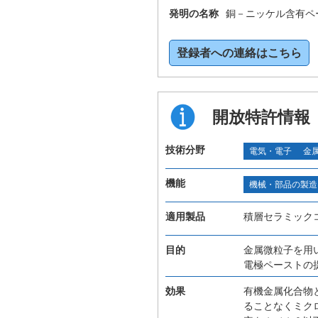
発明の名称
銅－ニッケル含有ペ
登録者への連絡はこちら
開放特許情報
技術分野
電気・電子
金
機能
機械・部品の製造
適用製品
積層セラミック
目的
金属微粒子を用
電極ペーストの
効果
有機金属化合物
ることなくミク