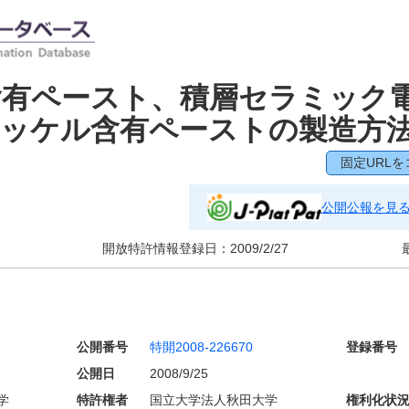
含有ペースト、積層セラミック
ニッケル含有ペーストの製造方
固定URLを
公開公報を見
開放特許情報登録日：
2009/2/27
公開番号
特開2008-226670
登録番号
公開日
2008/9/25
学
特許権者
国立大学法人秋田大学
権利化状