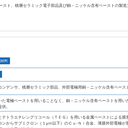
ースト、積層セラミック電子部品及び銅－ニッケル含有ペーストの製造
属材料
コンデンサ、積層セラミック部品、外部電極用銅－ニッケル含有ペース
いた電極ペーストを用いることなく、銅－ニッケル含有ペーストを用い
提供。
とテトラエチレングリコール（ＴＥＧ）を用いる金属ペーストによる膜
ロンからサブミクロン（１μｍ以下）のＣｕ‐Ｎｉ合金、薄膜外部電極が