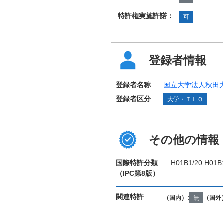
特許権実施許諾：
可
登録者情報
登録者名称
国立大学法人秋田
登録者区分
大学・ＴＬＯ
その他の情報
国際特許分類
H01B1/20 H01B
（IPC第8版）
関連特許
（国内）:
無
（国外