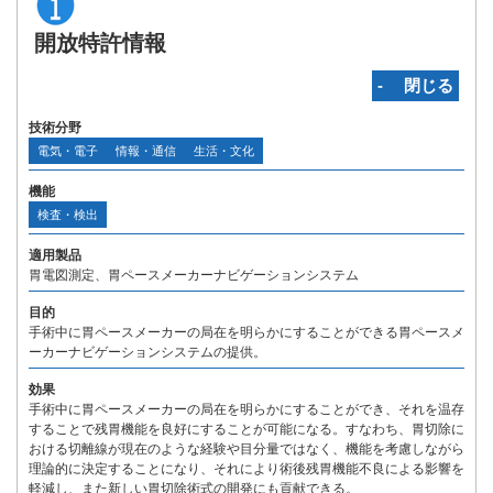
開放特許情報
‐ 閉じる
技術分野
電気・電子
情報・通信
生活・文化
機能
検査・検出
適用製品
胃電図測定、胃ペースメーカーナビゲーションシステム
目的
手術中に胃ペースメーカーの局在を明らかにすることができる胃ペースメ
ーカーナビゲーションシステムの提供。
効果
手術中に胃ペースメーカーの局在を明らかにすることができ、それを温存
することで残胃機能を良好にすることが可能になる。すなわち、胃切除に
おける切離線が現在のような経験や目分量ではなく、機能を考慮しながら
理論的に決定することになり、それにより術後残胃機能不良による影響を
軽減し、また新しい胃切除術式の開発にも貢献できる。