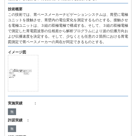
技術概要
この技術では、胃ペースメーカーナビゲーションシステムは、胃壁に電極
ユニットを接触させ、胃壁内の電位変化を測定するものとする。接触させ
る電極ユニットは、３組の双極電極で構成する。そして、３組の双極電極
で測定した胃電図波形の位相差から解析プログラムにより波の伝播方向お
よび伝播速度を決定する。そして、少なくとも任意の２箇所における胃電
図測定で胃ペースメーカーの局在が同定できるものとする。
イメージ図
実施実績 ：
無
許諾実績 ：
無