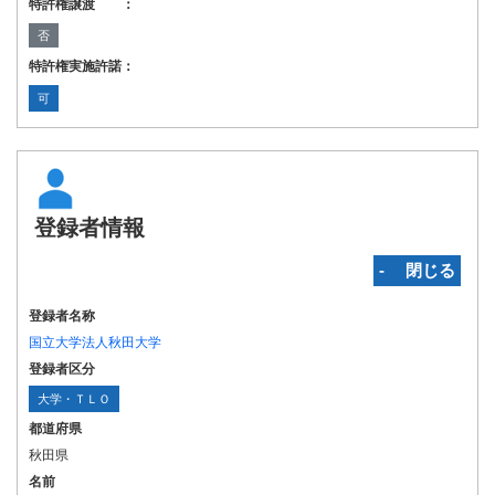
特許権譲渡 ：
否
特許権実施許諾：
可
登録者情報
‐ 閉じる
登録者名称
国立大学法人秋田大学
登録者区分
大学・ＴＬＯ
都道府県
秋田県
名前