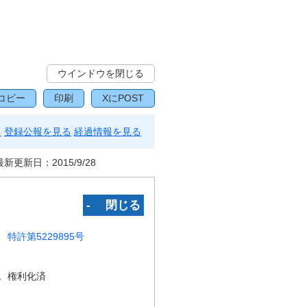
ウインドウを閉じる
コピー
印刷
XにPOST
る
登録公報を見る
経過情報を見る
最新更新日：
2015/9/28
‐ 閉じる
特許第5229895号
況
権利化済