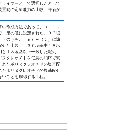
プライマーとして選択したとして
装置間の定量能力の比較、評価が
質の作成方法であって、（１）～
で一定の値に設定された、３６塩
チドのうち、（ａ）～（ｃ）に該
配列と比較し、３６塩基中１８塩
列と１８塩基以上一致した配列、
ゴヌクレオチドを任意の順序で繋
られたポリヌクレオチドの塩基配
れたポリヌクレオチドの塩基配列
ないことを確認する工程。