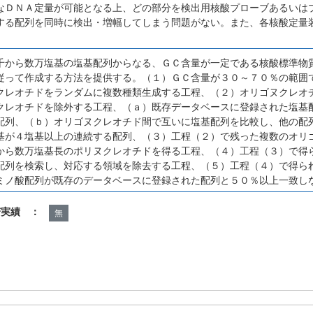
なＤＮＡ定量が可能となる上、どの部分を検出用核酸プローブあるいは
する配列を同時に検出・増幅してしまう問題がない。また、各核酸定量
千から数万塩基の塩基配列からなる、ＧＣ含量が一定である核酸標準物
従って作成する方法を提供する。（１）ＧＣ含量が３０～７０％の範囲
クレオチドをランダムに複数種類生成する工程、（２）オリゴヌクレオ
クレオチドを除外する工程、（ａ）既存データベースに登録された塩基
配列、（ｂ）オリゴヌクレオチド間で互いに塩基配列を比較し、他の配
基が４塩基以上の連続する配列、（３）工程（２）で残った複数のオリ
から数万塩基長のポリヌクレオチドを得る工程、（４）工程（３）で得
配列を検索し、対応する領域を除去する工程、（５）工程（４）で得ら
ミノ酸配列が既存のデータベースに登録された配列と５０％以上一致し
諾実績 ：
無