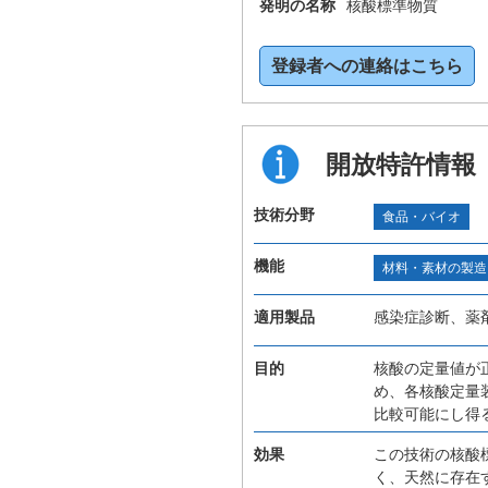
発明の名称
核酸標準物質
登録者への連絡はこちら
開放特許情報
技術分野
食品・バイオ
機能
材料・素材の製造
適用製品
感染症診断、薬
目的
核酸の定量値が
め、各核酸定量
比較可能にし得
効果
この技術の核酸
く、天然に存在