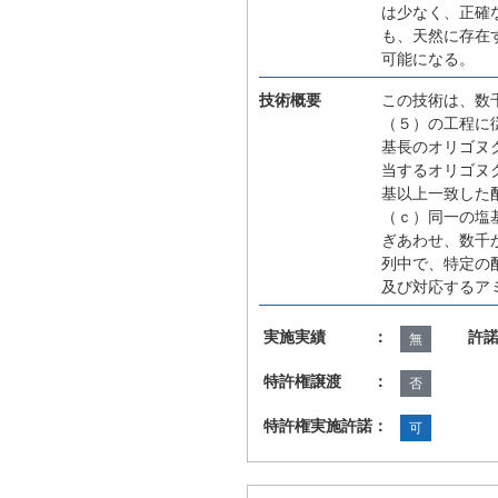
は少なく、正確
も、天然に存在
可能になる。
技術概要
この技術は、数
（５）の工程に
基長のオリゴヌ
当するオリゴヌ
基以上一致した
（ｃ）同一の塩
ぎあわせ、数千
列中で、特定の
及び対応するア
実施実績 ：
許
無
特許権譲渡 ：
否
特許権実施許諾：
可