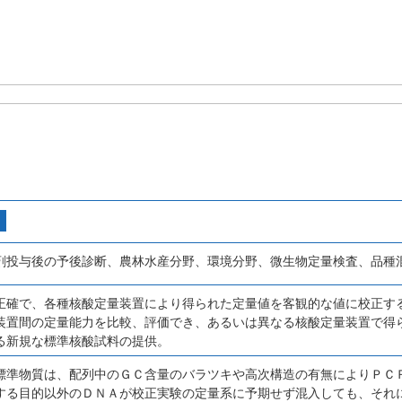
剤投与後の予後診断、農林水産分野、環境分野、微生物定量検査、品種
正確で、各種核酸定量装置により得られた定量値を客観的な値に校正す
装置間の定量能力を比較、評価でき、あるいは異なる核酸定量装置で得
る新規な標準核酸試料の提供。
標準物質は、配列中のＧＣ含量のバラツキや高次構造の有無によりＰＣ
する目的以外のＤＮＡが校正実験の定量系に予期せず混入しても、それ