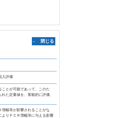
‐ 閉じる
混入評価
ることが可能であって、このた
られた定量値を、客観的に評価、
Ｒ増幅等が影響されることがな
によりＰＣＲ増幅等に与える影響