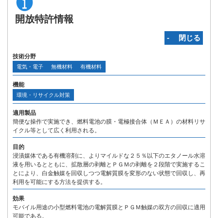
開放特許情報
‐ 閉じる
技術分野
電気・電子
無機材料
有機材料
機能
環境・リサイクル対策
適用製品
簡便な操作で実施でき、燃料電池の膜・電極接合体（ＭＥＡ）の材料リサ
イクル等として広く利用される。
目的
浸漬媒体である有機溶剤に、よりマイルドな２５％以下のエタノール水溶
液を用いるとともに、拡散層の剥離とＰＧＭの剥離を２段階で実施するこ
とにより、白金触媒を回収しつつ電解質膜を変形のない状態で回収し、再
利用を可能にする方法を提供する。
効果
モバイル用途の小型燃料電池の電解質膜とＰＧＭ触媒の双方の回収に適用
可能である。