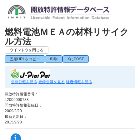
燃料電池ＭＥＡの材料リサイク
ル方法
ウインドウを閉じる
固定URLをコピー
印刷
XにPOST
公開公報を見る
登録公報を見る
経過情報を見る
開放特許情報番号：
L2009000788
開放特許情報登録日：
2009/2/20
最新更新日：
2015/9/28