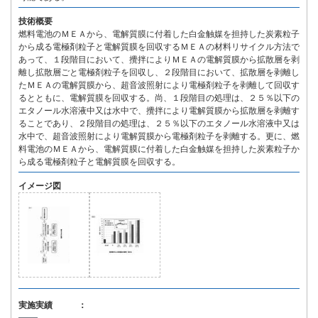
技術概要
燃料電池のＭＥＡから、電解質膜に付着した白金触媒を担持した炭素粒子
から成る電極剤粒子と電解質膜を回収するＭＥＡの材料リサイクル方法で
あって、１段階目において、攪拌によりＭＥＡの電解質膜から拡散層を剥
離し拡散層ごと電極剤粒子を回収し、２段階目において、拡散層を剥離し
たＭＥＡの電解質膜から、超音波照射により電極剤粒子を剥離して回収す
るとともに、電解質膜を回収する。尚、１段階目の処理は、２５％以下の
エタノール水溶液中又は水中で、攪拌により電解質膜から拡散層を剥離す
ることであり、２段階目の処理は、２５％以下のエタノール水溶液中又は
水中で、超音波照射により電解質膜から電極剤粒子を剥離する。更に、燃
料電池のＭＥＡから、電解質膜に付着した白金触媒を担持した炭素粒子か
ら成る電極剤粒子と電解質膜を回収する。
イメージ図
実施実績 ：