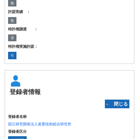
無
許諾実績 ：
無
特許権譲渡 ：
否
特許権実施許諾：
可
登録者情報
‐ 閉じる
登録者名称
国立研究開発法人産業技術総合研究所
登録者区分